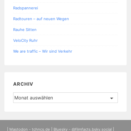
Radspannerei
Radtouren – auf neuen Wegen
Rauhe Sitten
VeloCity Ruhr
We are traffic – Wir sind Verkehr
ARCHIV
Archiv
|
Mastodon - tchncs.de
|
Bluesky - @filmfacts.bsky.social
|