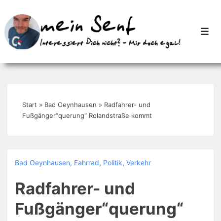
↓
Zum
Men
Inhalt
Start
»
Bad Oeynhausen
»
Radfahrer- und
Fußgänger“querung“ Rolandstraße kommt
Bad Oeynhausen
,
Fahrrad
,
Politik
,
Verkehr
Radfahrer- und
Fußgänger“querung“