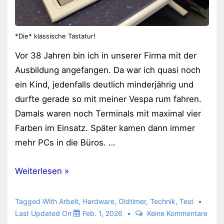
*Die* klassische Tastatur!
Vor 38 Jahren bin ich in unserer Firma mit der
Ausbildung angefangen. Da war ich quasi noch
ein Kind, jedenfalls deutlich minderjährig und
durfte gerade so mit meiner Vespa rum fahren.
Damals waren noch Terminals mit maximal vier
Farben im Einsatz. Später kamen dann immer
mehr PCs in die Büros. …
IBM
Weiterlesen »
Tastatur
Modell
Tagged With
Arbeit
,
Hardware
,
Oldtimer
,
Technik
,
Test
M
Last Updated On
Feb. 1, 2026
Keine Kommentare