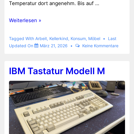
Temperatur dort angenehm. Bis auf …
Sitzen
Weiterlesen »
im
Home-
Tagged With
Arbeit
,
Kellerkind
,
Konsum
,
Möbel
Last
Office
Updated On
März 21, 2026
Keine Kommentare
IBM Tastatur Modell M