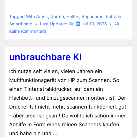
Sileno
City
Tagged With
Arbeit
,
Garten
,
Helfen
,
Reparieren
,
Roboter
,
250
Smarthome
Last Updated On
Juli 19, 2026
Keine Kommentare
fährt
nicht
nach
unbrauchbare KI
Hause
Ich nutze seit vielen, vielen Jahren ein
Multifunktionsgerät von HP zum Scannen. So
einen Tintenstrahldrucker, auf dem ein
Flachbett- und Einzugsscanner montiert ist. Der
Drucker tut nicht mehr, scannen funktioniert gut
– aber arschlangsam! Da wollte ich schon immer
Abhilfe in Form eines reinen Scanners kaufen
und habe hin und …