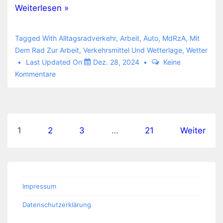
Verkehrsmittel
Weiterlesen »
und
Wetterlage
Tagged With
Alltagsradverkehr
,
Arbeit
,
Auto
,
MdRzA
,
Mit
im
Dem Rad Zur Arbeit
,
Verkehrsmittel Und Wetterlage
,
Wetter
Last Updated On
Dez. 28, 2024
Keine
Dezember
Kommentare
2024
Seitennummerierung
1
2
3
…
21
Weiter
der
Beiträge
Impressum
Datenschutzerklärung