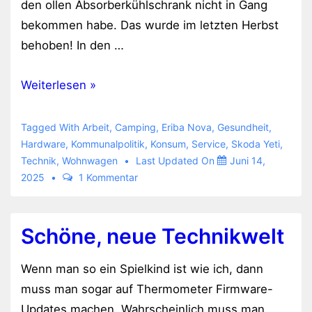
den ollen Absorberkühlschrank nicht in Gang
bekommen habe. Das wurde im letzten Herbst
behoben! In den …
Wieder
Weiterlesen »
keine
Gasdichtigkeitsprüfung
Tagged With
Arbeit
,
Camping
,
Eriba Nova
,
Gesundheit
,
gemacht
Hardware
,
Kommunalpolitik
,
Konsum
,
Service
,
Skoda Yeti
,
Technik
,
Wohnwagen
Last Updated On
Juni 14,
2025
1 Kommentar
Schöne, neue Technikwelt
Wenn man so ein Spielkind ist wie ich, dann
muss man sogar auf Thermometer Firmware-
Updates machen. Wahrscheinlich muss man