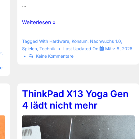
…
Sinnvoller
Weiterlesen »
3D-
Druck
Tagged With
Hardware
,
Konsum
,
Nachwuchs 1.0
,
Spielen
,
Technik
Last Updated On
März 8, 2026
r
,
Keine Kommentare
re
ThinkPad X13 Yoga Gen
4 lädt nicht mehr