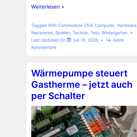
Resettaster
Weiterlesen »
am
Commodore
Tagged With
Commodore C64
,
Computer
,
Hardware
C64
Reparieren
,
Spielen
,
Technik
,
Test
,
Wintergarten
Last Updated On
Juli 19, 2026
Keine
Ultimate
Kommentare
Wärmepumpe steuert
Gastherme – jetzt auch
per Schalter