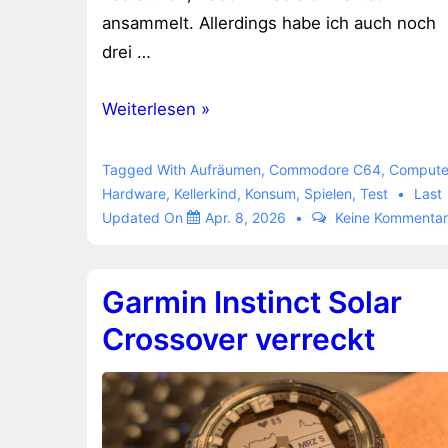
ansammelt. Allerdings habe ich auch noch
drei …
alte
Weiterlesen »
Computer
einschalten
Tagged With
Aufräumen
,
Commodore C64
,
Compute
Hardware
,
Kellerkind
,
Konsum
,
Spielen
,
Test
Last
Updated On
Apr. 8, 2026
Keine Kommenta
Garmin Instinct Solar
Crossover verreckt