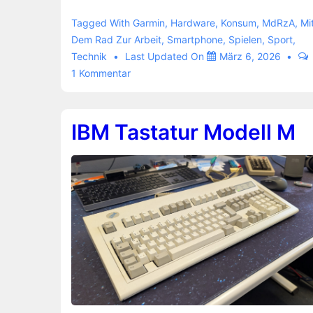
Instinct
Solar
Tagged With
Garmin
,
Hardware
,
Konsum
,
MdRzA
,
Mi
Crossover
Dem Rad Zur Arbeit
,
Smartphone
,
Spielen
,
Sport
,
Technik
Last Updated On
März 6, 2026
verreckt
1 Kommentar
IBM Tastatur Modell M