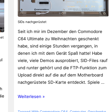
SIDs nachgerüstet
Seit ich mir im Dezember den Commodore
set
C64 Ultimate zu Weihnachten geschenkt
habe, sind einige Stunden vergangen, in
denen ich mit dem Gerät Spaß hatte! Habe
ul
viele, viele Demos ausprobiert, SID-Files rauf
und runter gehört und die FTP-Funktion zum
Upload direkt auf die auf dem Motherboard
nachgerüstete SD-Karte entdeckt. Spiele …
ch
ie
Commodore
Weiterlesen »
C64
Ultimate
Tagged With
Commodore C64
,
Computer
,
Geschenke
,