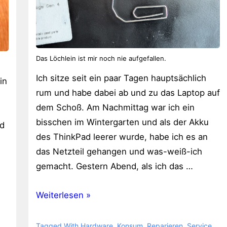
Das Löchlein ist mir noch nie aufgefallen.
Ich sitze seit ein paar Tagen hauptsächlich
in
rum und habe dabei ab und zu das Laptop auf
.
dem Schoß. Am Nachmittag war ich ein
bisschen im Wintergarten und als der Akku
nd
des ThinkPad leerer wurde, habe ich es an
das Netzteil gehangen und was-weiß-ich
gemacht. Gestern Abend, als ich das …
ThinkPad
Weiterlesen »
X13
Yoga
Tagged With
Hardware
,
Konsum
,
Reparieren
,
Service
,