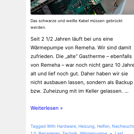
Das schwarze und weiße Kabel müssen gebrückt
werden.
Seit 2 1/2 Jahren läuft bei uns eine
Wärmepumpe von Remeha. Wir sind damit
zufrieden. Die „alte“ Gastherme – ebenfalls
von Remeha – war noch nicht ganz 10 Jahr
alt und lief noch gut. Daher haben wir sie
nicht ausbauen lassen, sondern als Backup
bzw. Zuheizung mit im Keller gelassen. …
Wärmepumpe
Weiterlesen »
steuert
Gastherme
Tagged With
Hardware
,
Heizung
,
Helfen
,
Nachwuch
–
1.0
,
Reparieren
,
Technik
,
Wärmepumpe
Last