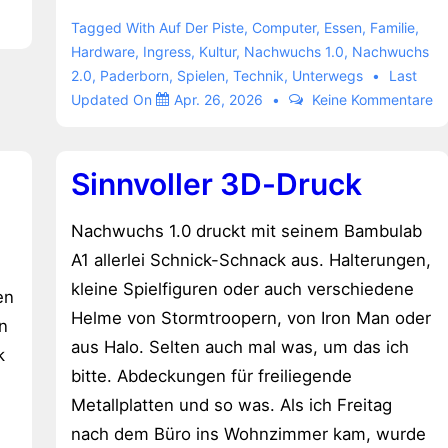
Museum
Tagged With
Auf Der Piste
,
Computer
,
Essen
,
Familie
,
und
Hardware
,
Ingress
,
Kultur
,
Nachwuchs 1.0
,
Nachwuchs
2.0
,
Paderborn
,
Spielen
,
Technik
,
Unterwegs
Last
Hermann
Updated On
Apr. 26, 2026
Keine Kommentare
Sinnvoller 3D-Druck
Nachwuchs 1.0 druckt mit seinem Bambulab
A1 allerlei Schnick-Schnack aus. Halterungen,
kleine Spielfiguren oder auch verschiedene
en
Helme von Stormtroopern, von Iron Man oder
n
aus Halo. Selten auch mal was, um das ich
k
bitte. Abdeckungen für freiliegende
Metallplatten und so was. Als ich Freitag
nach dem Büro ins Wohnzimmer kam, wurde