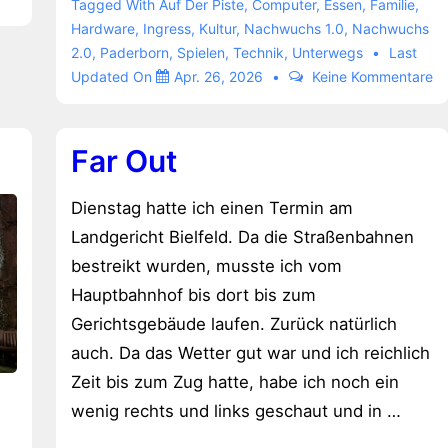
Museum
Tagged With
Auf Der Piste
,
Computer
,
Essen
,
Familie
,
und
Hardware
,
Ingress
,
Kultur
,
Nachwuchs 1.0
,
Nachwuchs
2.0
,
Paderborn
,
Spielen
,
Technik
,
Unterwegs
Last
Hermann
Updated On
Apr. 26, 2026
Keine Kommentare
Far Out
Dienstag hatte ich einen Termin am
Landgericht Bielfeld. Da die Straßenbahnen
bestreikt wurden, musste ich vom
Hauptbahnhof bis dort bis zum
Gerichtsgebäude laufen. Zurück natürlich
auch. Da das Wetter gut war und ich reichlich
Zeit bis zum Zug hatte, habe ich noch ein
wenig rechts und links geschaut und in …
n