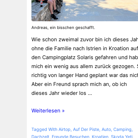
Andreas, ein bisschen geschafft.
Wie schon zweimal zuvor bin ich dieses Ja
ohne die Familie nach Istrien in Kroation au
den Campingplatz Solaris gefahren und ha
mich ein wenig aus allem zurück gezogen.
richtig von langer Hand geplant war das nic
Aber ein Freund sprach mich an, ob ich
dieses Jahr wieder los …
Erster
Weiterlesen »
Urlaub
in
Tagged With
Airtop
,
Auf Der Piste
,
Auto
,
Camping
,
diesem
Dachzelt
,
Freunde Besuchen
,
Kroatien
,
Skoda Yeti
,