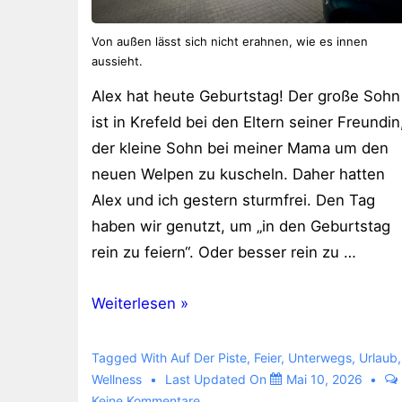
Von außen lässt sich nicht erahnen, wie es innen
aussieht.
Alex hat heute Geburtstag! Der große Sohn
ist in Krefeld bei den Eltern seiner Freundin
der kleine Sohn bei meiner Mama um den
neuen Welpen zu kuscheln. Daher hatten
Alex und ich gestern sturmfrei. Den Tag
haben wir genutzt, um „in den Geburtstag
rein zu feiern“. Oder besser rein zu …
Freizeitland
Weiterlesen »
Hasbergen
–
Tagged With
Auf Der Piste
,
Feier
,
Unterwegs
,
Urlaub
,
Mediterrane
Wellness
Last Updated On
Mai 10, 2026
Keine Kommentare