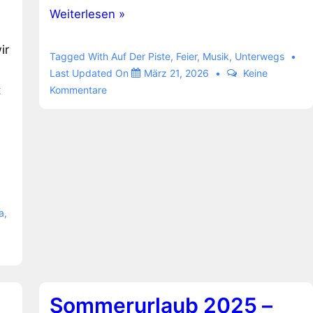
Far
Weiterlesen »
Out
ir
Tagged With
Auf Der Piste
,
Feier
,
Musik
,
Unterwegs
Last Updated On
März 21, 2026
Keine
t
Kommentare
a
,
Sommerurlaub 2025 –