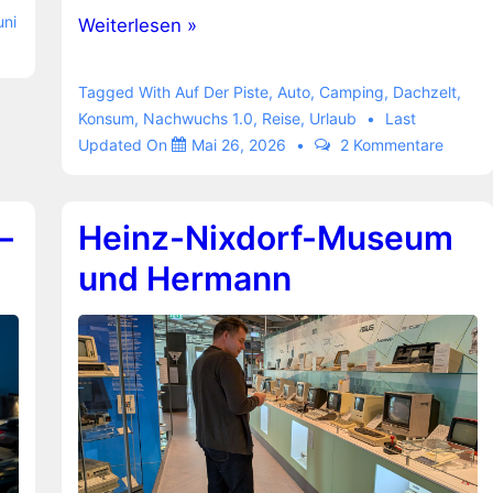
uni
Groenberg
Weiterlesen »
Weekend
Comfort
Tagged With
Auf Der Piste
,
Auto
,
Camping
,
Dachzelt
,
–
Konsum
,
Nachwuchs 1.0
,
Reise
,
Urlaub
Last
Updated On
Mai 26, 2026
2 Kommentare
noch
ein
Dachzelt
–
Heinz-Nixdorf-Museum
und Hermann