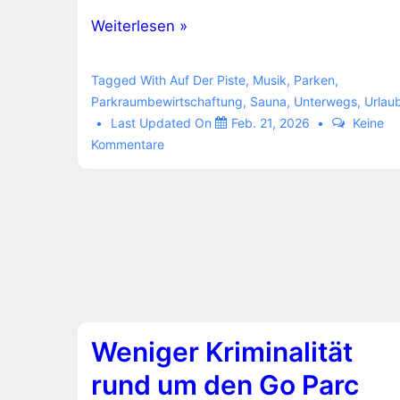
Vabali
Weiterlesen »
Hamburg
und
Tagged With
Auf Der Piste
,
Musik
,
Parken
,
Michael
Parkraumbewirtschaftung
,
Sauna
,
Unterwegs
,
Urlau
Last Updated On
Feb. 21, 2026
Keine
Jackson
Kommentare
Weniger Kriminalität
rund um den Go Parc