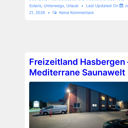
Solaris
,
Unterwegs
,
Urlaub
Last Updated On
J
Jahr
21, 2026
Keine Kommentare
auf
Solaris
Freizeitland Hasbergen 
Mediterrane Saunawelt