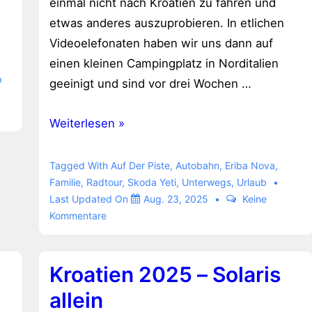
einmal nicht nach Kroatien zu fahren und
etwas anderes auszuprobieren. In etlichen
Videoelefonaten haben wir uns dann auf
einen kleinen Campingplatz in Norditalien
b
geeinigt und sind vor drei Wochen …
Sommerurlaub
Weiterlesen »
2025
–
Tagged With
Auf Der Piste
,
Autobahn
,
Eriba Nova
,
Camping
Familie
,
Radtour
,
Skoda Yeti
,
Unterwegs
,
Urlaub
Last Updated On
Aug. 23, 2025
Keine
La
Kommentare
Riva
am
Comer
Kroatien 2025 – Solaris
See
allein
in