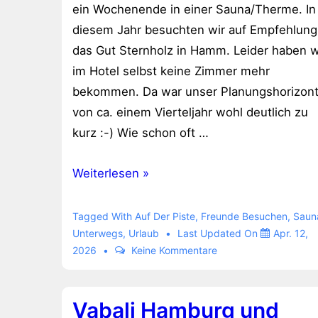
ein Wochenende in einer Sauna/Therme. In
diesem Jahr besuchten wir auf Empfehlung
das Gut Sternholz in Hamm. Leider haben w
im Hotel selbst keine Zimmer mehr
bekommen. Da war unser Planungshorizon
von ca. einem Vierteljahr wohl deutlich zu
kurz :-) Wie schon oft …
Gut
Weiterlesen »
Sternholz
in
Tagged With
Auf Der Piste
,
Freunde Besuchen
,
Saun
Hamm
Unterwegs
,
Urlaub
Last Updated On
Apr. 12,
2026
Keine Kommentare
Vabali Hamburg und