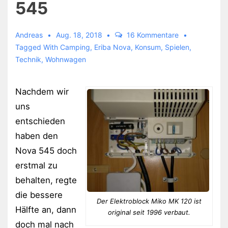
545
Andreas
Aug. 18, 2018
16 Kommentare
Tagged With
Camping
,
Eriba Nova
,
Konsum
,
Spielen
,
Technik
,
Wohnwagen
Nachdem wir
uns
entschieden
haben den
Nova 545 doch
erstmal zu
behalten, regte
die bessere
Der Elektroblock Miko MK 120 ist
Hälfte an, dann
original seit 1996 verbaut.
doch mal nach