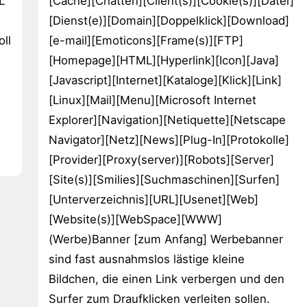
L
[Cache][Chatten][Client(s)][Cookie(s)][Datei]
[Dienst(e)][Domain][Doppelklick][Download]
ll
[e-mail][Emoticons][Frame(s)][FTP]
[Homepage][HTML][Hyperlink][Icon][Java]
[Javascript][Internet][Kataloge][Klick][Link]
[Linux][Mail][Menu][Microsoft Internet
Explorer][Navigation][Netiquette][Netscape
Navigator][Netz][News][Plug-In][Protokolle]
[Provider][Proxy(server)][Robots][Server]
[Site(s)][Smilies][Suchmaschinen][Surfen]
[Unterverzeichnis][URL][Usenet][Web]
[Website(s)][WebSpace][WWW]
(Werbe)Banner [zum Anfang] Werbebanner
sind fast ausnahmslos lästige kleine
Bildchen, die einen Link verbergen und den
Surfer zum Draufklicken verleiten sollen.