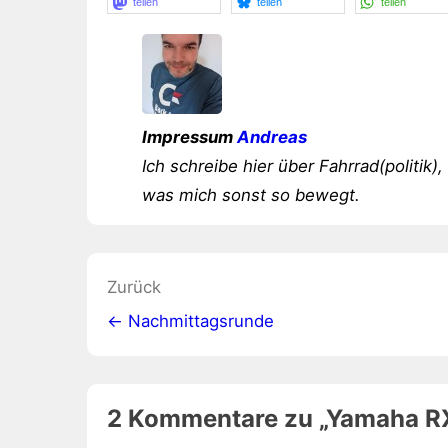
teilen
teilen
teilen
Impressum
Andreas
Ich schreibe hier über Fahrrad(politik),
was mich sonst so bewegt.
Beitragsnavigation
Zurück
← Nachmittagsrunde
2 Kommentare zu „
Yamaha R