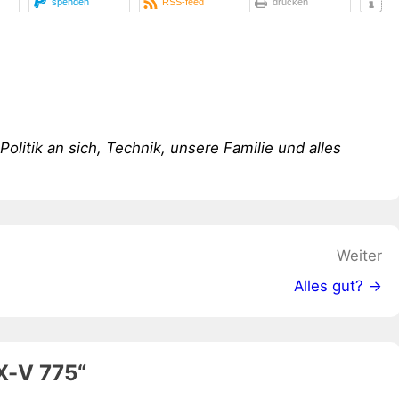
spenden
RSS-feed
drucken
 Politik an sich, Technik, unsere Familie und alles
Weiter
Alles gut? →
X-V 775
“