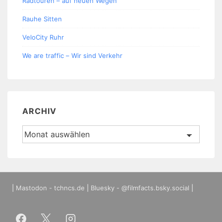
Radtouren – auf neuen Wegen
Rauhe Sitten
VeloCity Ruhr
We are traffic – Wir sind Verkehr
ARCHIV
Archiv
|
Mastodon - tchncs.de
|
Bluesky - @filmfacts.bsky.social
|