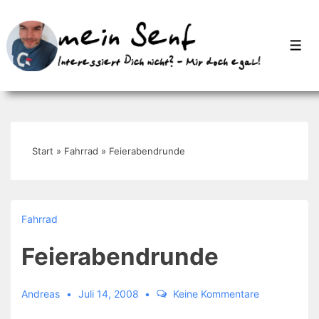
↓
Zum
Men
Inhalt
Start
»
Fahrrad
»
Feierabendrunde
Fahrrad
Feierabendrunde
Andreas
Juli 14, 2008
Keine Kommentare