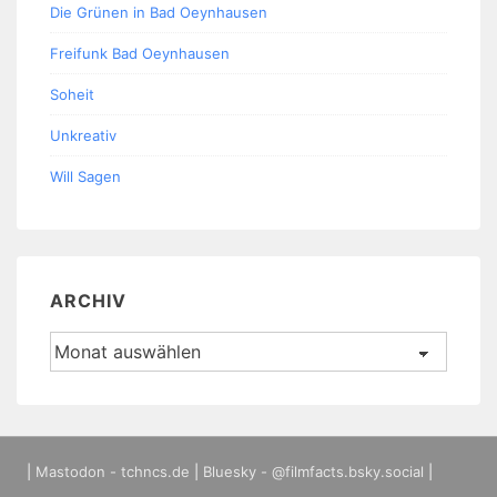
Die Grünen in Bad Oeynhausen
Freifunk Bad Oeynhausen
Soheit
Unkreativ
Will Sagen
ARCHIV
Archiv
|
Mastodon - tchncs.de
|
Bluesky - @filmfacts.bsky.social
|