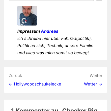
Impressum
Andreas
Ich schreibe hier über Fahrrad(politik),
Politik an sich, Technik, unsere Familie
und alles was mich sonst so bewegt.
Beitragsnavigation
Zurück
Weiter
← Hollywoodschaukelecke
Wetter →
1 Kommentar zu „
Checker Pig