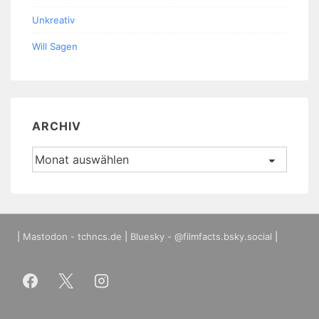
Unkreativ
Will Sagen
ARCHIV
Archiv
|
Mastodon - tchncs.de
|
Bluesky - @filmfacts.bsky.social
|