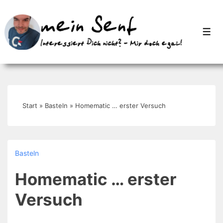
↓
Zum
Men
Inhalt
Start
»
Basteln
»
Homematic … erster Versuch
Basteln
Homematic … erster
Versuch