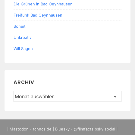
Die Grünen in Bad Oeynhausen
Freifunk Bad Oeynhausen
Soheit
Unkreativ
Will Sagen
ARCHIV
Archiv
|
Mastodon - tchncs.de
|
Bluesky - @filmfacts.bsky.social
|