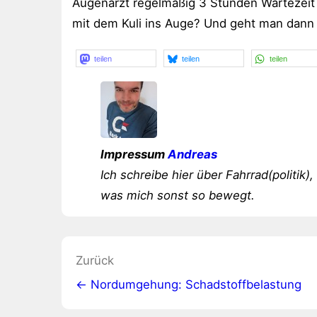
Augenarzt regelmäßig 3 Stunden Wartezeit 
mit dem Kuli ins Auge? Und geht man dann 
teilen
teilen
teilen
Impressum
Andreas
Ich schreibe hier über Fahrrad(politik),
was mich sonst so bewegt.
Beitragsnavigation
Zurück
← Nordumgehung: Schadstoffbelastung