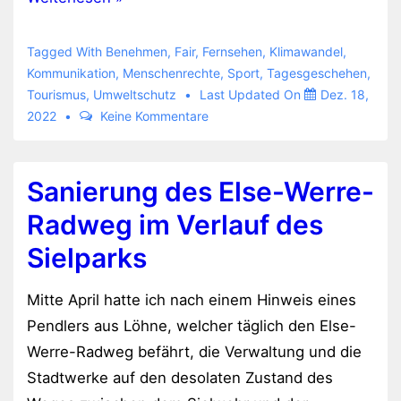
Weltmeisterschaft
in
Tagged With
Benehmen
,
Fair
,
Fernsehen
,
Klimawandel
,
Katar
Kommunikation
,
Menschenrechte
,
Sport
,
Tagesgeschehen
,
Tourismus
,
Umweltschutz
Last Updated On
Dez. 18,
2022
Keine Kommentare
Sanierung des Else-Werre-
Radweg im Verlauf des
Sielparks
Mitte April hatte ich nach einem Hinweis eines
Pendlers aus Löhne, welcher täglich den Else-
Werre-Radweg befährt, die Verwaltung und die
Stadtwerke auf den desolaten Zustand des