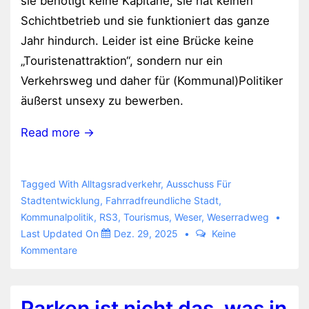
sie benötigt keine Kapitäne, sie hat keinen
Schichtbetrieb und sie funktioniert das ganze
Jahr hindurch. Leider ist eine Brücke keine
„Touristenattraktion“, sondern nur ein
Verkehrsweg und daher für (Kommunal)Politiker
äußerst unsexy zu bewerben.
Read more →
Tagged With
Alltagsradverkehr
,
Ausschuss Für
Stadtentwicklung
,
Fahrradfreundliche Stadt
,
Kommunalpolitik
,
RS3
,
Tourismus
,
Weser
,
Weserradweg
Last Updated On
Dez. 29, 2025
Keine
Kommentare
Parken ist nicht das, was in