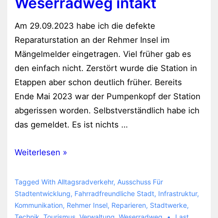
Weserradweg intakt
Am 29.09.2023 habe ich die defekte
Reparaturstation an der Rehmer Insel im
Mängelmelder eingetragen. Viel früher gab es
den einfach nicht. Zerstört wurde die Station in
Etappen aber schon deutlich früher. Bereits
Ende Mai 2023 war der Pumpenkopf der Station
abgerissen worden. Selbstverständlich habe ich
das gemeldet. Es ist nichts …
Reparaturstation
Weiterlesen »
am
Weserradweg
Tagged With
Alltagsradverkehr
,
Ausschuss Für
intakt
Stadtentwicklung
,
Fahrradfreundliche Stadt
,
Infrastruktur
,
Kommunikation
,
Rehmer Insel
,
Reparieren
,
Stadtwerke
,
Technik
,
Tourismus
,
Verwaltung
,
Weserradweg
Last