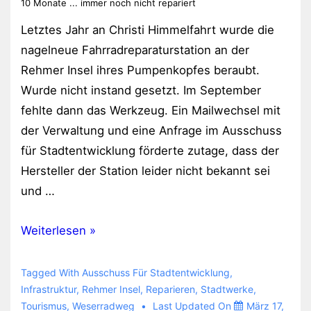
10 Monate ... immer noch nicht repariert
Letztes Jahr an Christi Himmelfahrt wurde die
nagelneue Fahrradreparaturstation an der
Rehmer Insel ihres Pumpenkopfes beraubt.
Wurde nicht instand gesetzt. Im September
fehlte dann das Werkzeug. Ein Mailwechsel mit
der Verwaltung und eine Anfrage im Ausschuss
für Stadtentwicklung förderte zutage, dass der
Hersteller der Station leider nicht bekannt sei
und …
bisschen
Weiterlesen »
peinlich:
Fahrradreparaturstation
Tagged With
Ausschuss Für Stadtentwicklung
,
immer
Infrastruktur
,
Rehmer Insel
,
Reparieren
,
Stadtwerke
,
Tourismus
,
Weserradweg
Last Updated On
März 17,
noch