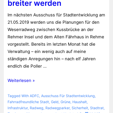
breiter werden
Im nächsten Ausschuss für Stadtentwicklung am
21.05.2019 werden uns die Planungen für den
Weserradweg zwischen Kussbrücke an der
Rehmer Insel und dem Alten Fährhaus in Rehme
vorgestellt. Bereits im letzten Monat hat die
Verwaltung – ein wenig auch auf meine
ständigen Anregungen hin – nach elf Jahren
endlich die Poller …
Der
Weiterlesen »
Weserradweg
soll
Tagged With
ADFC
,
Ausschuss Für Stadtentwicklung
,
breiter
Fahrradfreundliche Stadt
,
Geld
,
Grüne
,
Haushalt
,
Infrastruktur
,
Radweg
,
Radwegparker
,
Sicherheit
,
Stadtrat
,
werden