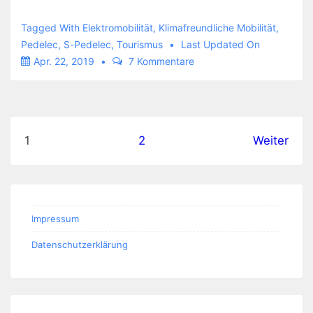
fahre
so
Tagged With
Elektromobilität
,
Klimafreundliche Mobilität
,
lange
Pedelec
,
S-Pedelec
,
Tourismus
Last Updated On
Apr. 22, 2019
7 Kommentare
ich
kann
Fahrrad
ohne
Seitennummerierung
1
2
Weiter
Motor
der
Beiträge
Impressum
Datenschutzerklärung