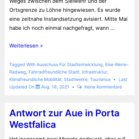
Weges zwischen dem Sielwehr und der
Ortsgrenze zu Löhne hingewiesen. Es wurde
eine zeitnahe Instandsetzung avisiert. Mitte Mai
habe ich noch einmal nachgefragt, wann …
Sanierung
Weiterlesen »
des
Else-
Tagged With
Ausschuss Für Stadtentwicklung
,
Else-Werre-
Werre-
Radweg
,
Fahrradfreundliche Stadt
,
Infrastruktur
,
Klimafreundliche Mobilität
,
Stadtwerke
,
Tourismus
Last
Radweg
Updated On
Aug. 18, 2021
Keine Kommentare
im
Verlauf
des
Antwort zur Aue in Porta
Sielparks
Westfalica