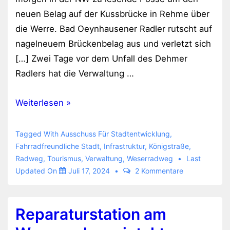
neuen Belag auf der Kussbrücke in Rehme über
die Werre. Bad Oeynhausener Radler rutscht auf
nagelneuem Brückenbelag aus und verletzt sich
[…] Zwei Tage vor dem Unfall des Dehmer
Radlers hat die Verwaltung …
Sicherheit
Weiterlesen »
für
Radfahrende
Tagged With
Ausschuss Für Stadtentwicklung
,
auf
Fahrradfreundliche Stadt
,
Infrastruktur
,
Königstraße
,
Radweg
,
Tourismus
,
Verwaltung
,
Weserradweg
Last
dem
Updated On
Juli 17, 2024
2 Kommentare
Weserradweg
Reparaturstation am