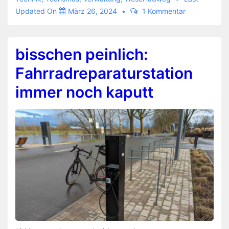
Updated On
März 26, 2024
1 Kommentar
bisschen peinlich:
Fahrradreparaturstation
immer noch kaputt