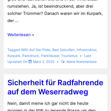
rumstehen. Ja, ist beeindruckend, aber drei
solcher Trümmer? Danach waren wir im Kurpark,
der …
Parken
Weiterlesen »
ist
nicht
Tagged With
Auf Der Piste
,
Bad Salzuflen
,
Infrastruktur
,
das,
Kurpark
,
Parkdruck
,
Parkhäuser
,
Tourismus
Last
Updated On
März 2, 2025
Keine Kommentare
was
in
Bad
Sicherheit für Radfahrende
Salzuflen
auf dem Weserradweg
besser
ist
Nein, damit meine ich gar nicht die heute
morgen in der NW zu lesende Posse um den