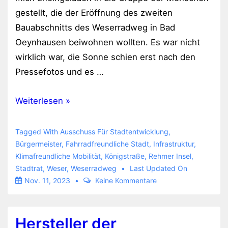
gestellt, die der Eröffnung des zweiten
Bauabschnitts des Weserradweg in Bad
Oeynhausen beiwohnen wollten. Es war nicht
wirklich war, die Sonne schien erst nach den
Pressefotos und es …
Zweites
Weiterlesen »
Teilstück
des
Tagged With
Ausschuss Für Stadtentwicklung
,
sanierten
Bürgermeister
,
Fahrradfreundliche Stadt
,
Infrastruktur
,
Klimafreundliche Mobilität
,
Königstraße
,
Rehmer Insel
,
Weserradweg
Stadtrat
,
Weser
,
Weserradweg
Last Updated On
freigegeben
Nov. 11, 2023
Keine Kommentare
Hersteller der