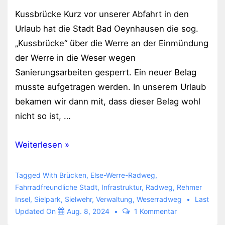
Kussbrücke Kurz vor unserer Abfahrt in den
Urlaub hat die Stadt Bad Oeynhausen die sog.
„Kussbrücke“ über die Werre an der Einmündung
der Werre in die Weser wegen
Sanierungsarbeiten gesperrt. Ein neuer Belag
musste aufgetragen werden. In unserem Urlaub
bekamen wir dann mit, dass dieser Belag wohl
nicht so ist, …
Fahrradbrücken
Weiterlesen »
in
Bad
Tagged With
Brücken
,
Else-Werre-Radweg
,
Oeynhausen
Fahrradfreundliche Stadt
,
Infrastruktur
,
Radweg
,
Rehmer
Insel
,
Sielpark
,
Sielwehr
,
Verwaltung
,
Weserradweg
Last
Updated On
Aug. 8, 2024
1 Kommentar