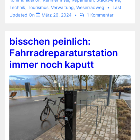
Technik
,
Tourismus
,
Verwaltung
,
Weserradweg
Last
Updated On
März 26, 2024
1 Kommentar
bisschen peinlich:
Fahrradreparaturstation
immer noch kaputt