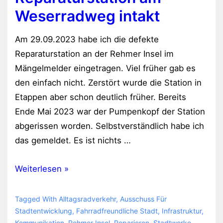
gesehen
Weserradweg intakt
Am 29.09.2023 habe ich die defekte
Reparaturstation an der Rehmer Insel im
Mängelmelder eingetragen. Viel früher gab es
den einfach nicht. Zerstört wurde die Station in
Etappen aber schon deutlich früher. Bereits
Ende Mai 2023 war der Pumpenkopf der Station
abgerissen worden. Selbstverständlich habe ich
das gemeldet. Es ist nichts …
Reparaturstation
Weiterlesen »
am
Weserradweg
Tagged With
Alltagsradverkehr
,
Ausschuss Für
intakt
Stadtentwicklung
,
Fahrradfreundliche Stadt
,
Infrastruktur
,
Kommunikation
,
Rehmer Insel
,
Reparieren
,
Stadtwerke
,