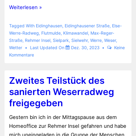
Hochwasser
Weiterlesen »
an
Werre
Tagged With
Eidinghausen
,
Eidinghausener Straße
,
Else-
und
Werre-Radweg
,
Flutmulde
,
Klimawandel
,
Max-Reger-
Straße
,
Rehmer Insel
,
Sielpark
,
Sielwehr
,
Werre
,
Weser
,
Weser
Wetter
Last Updated On
Dez. 30, 2023
Keine
Dezember
Kommentare
2023
Zweites Teilstück des
sanierten Weserradweg
freigegeben
Gestern bin ich in der Mittagspause aus dem
Homeoffice zur Rehmer Insel gefahren und habe
mich uneingeladen in die Gruppe der Menschen