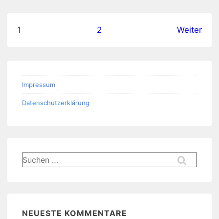
Seitennummerierung
1
2
Weiter
der
Beiträge
Impressum
Datenschutzerklärung
Suchen
nach:
NEUESTE KOMMENTARE