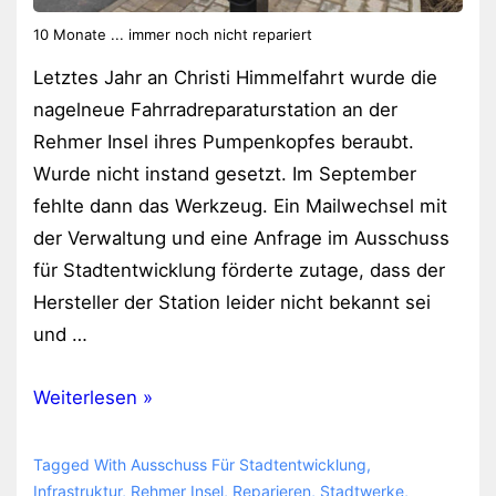
10 Monate ... immer noch nicht repariert
Letztes Jahr an Christi Himmelfahrt wurde die
nagelneue Fahrradreparaturstation an der
Rehmer Insel ihres Pumpenkopfes beraubt.
Wurde nicht instand gesetzt. Im September
fehlte dann das Werkzeug. Ein Mailwechsel mit
der Verwaltung und eine Anfrage im Ausschuss
für Stadtentwicklung förderte zutage, dass der
Hersteller der Station leider nicht bekannt sei
und …
bisschen
Weiterlesen »
peinlich:
Fahrradreparaturstation
Tagged With
Ausschuss Für Stadtentwicklung
,
immer
Infrastruktur
,
Rehmer Insel
,
Reparieren
,
Stadtwerke
,