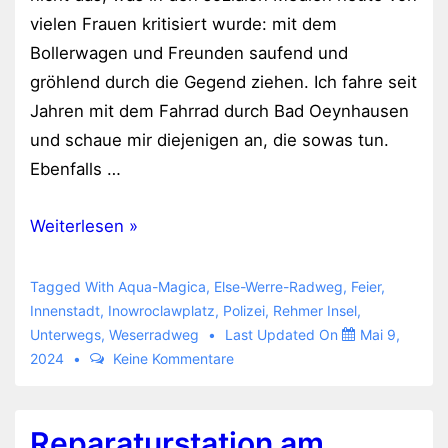
vielen Frauen kritisiert wurde: mit dem
Bollerwagen und Freunden saufend und
gröhlend durch die Gegend ziehen. Ich fahre seit
Jahren mit dem Fahrrad durch Bad Oeynhausen
und schaue mir diejenigen an, die sowas tun.
Ebenfalls …
Am
Weiterlesen »
Vatertag
wieder
Tagged With
Aqua-Magica
,
Else-Werre-Radweg
,
Feier
,
so
Innenstadt
,
Inowroclawplatz
,
Polizei
,
Rehmer Insel
,
Unterwegs
,
Weserradweg
Last Updated On
Mai 9,
gut
2024
Keine Kommentare
wie
keine
Väter
Reparaturstation am