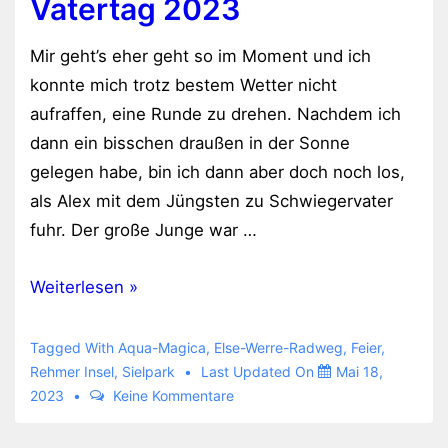
Vatertag 2023
Mir geht’s eher geht so im Moment und ich
konnte mich trotz bestem Wetter nicht
aufraffen, eine Runde zu drehen. Nachdem ich
dann ein bisschen draußen in der Sonne
gelegen habe, bin ich dann aber doch noch los,
als Alex mit dem Jüngsten zu Schwiegervater
fuhr. Der große Junge war …
Vatertag
Weiterlesen »
2023
Tagged With
Aqua-Magica
,
Else-Werre-Radweg
,
Feier
,
Rehmer Insel
,
Sielpark
Last Updated On
Mai 18,
2023
Keine Kommentare