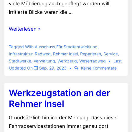
viele Möblierung auch gepflegt werden will.
Irritierte Blicke waren die …
Fahrradreparaturstation
Weiterlesen »
an
der
Tagged With
Ausschuss Für Stadtentwicklung
,
Rehmer
Infrastruktur
,
Radweg
,
Rehmer Insel
,
Reparieren
,
Service
,
Stadtwerke
,
Verwaltung
,
Werkzeug
,
Weserradweg
Last
Insel
Updated On
Sep. 29, 2023
Keine Kommentare
mit
Reparaturstau
Werkzeugstation an der
Rehmer Insel
Grundsätzlich bin ich der Meinung, dass diese
Fahrradservicestationen immer genau dort