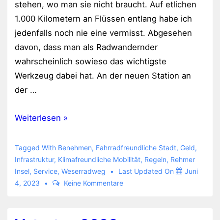
stehen, wo man sie nicht braucht. Auf etlichen
1.000 Kilometern an Flüssen entlang habe ich
jedenfalls noch nie eine vermisst. Abgesehen
davon, dass man als Radwandernder
wahrscheinlich sowieso das wichtigste
Werkzeug dabei hat. An der neuen Station an
der …
Werkzeugstation
Weiterlesen »
an
der
Tagged With
Benehmen
,
Fahrradfreundliche Stadt
,
Geld
,
Rehmer
Infrastruktur
,
Klimafreundliche Mobilität
,
Regeln
,
Rehmer
Insel
,
Service
,
Weserradweg
Last Updated On
Juni
Insel
4, 2023
Keine Kommentare