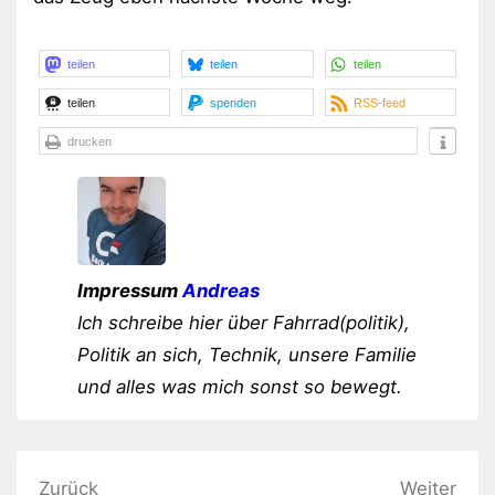
teilen
teilen
teilen
teilen
spenden
RSS-feed
drucken
Impressum
Andreas
Ich schreibe hier über Fahrrad(politik),
Politik an sich, Technik, unsere Familie
und alles was mich sonst so bewegt.
Beitragsnavigation
Zurück
Weiter