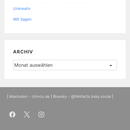
Unkreativ
Will Sagen
ARCHIV
Archiv
|
Mastodon - tchncs.de
|
Bluesky - @filmfacts.bsky.social
|