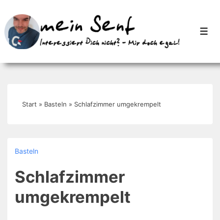
↓
Zum
Men
Inhalt
Start
»
Basteln
»
Schlafzimmer umgekrempelt
Basteln
Schlafzimmer
umgekrempelt