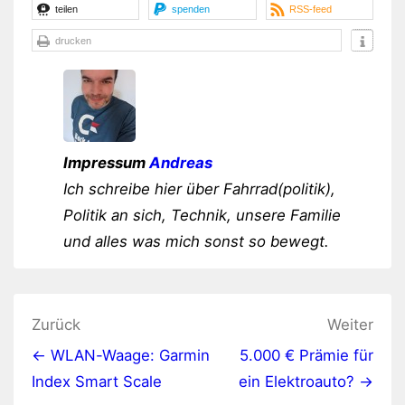
teilen
spenden
RSS-feed
drucken
Impressum
Andreas
Ich schreibe hier über Fahrrad(politik),
Politik an sich, Technik, unsere Familie
und alles was mich sonst so bewegt.
Beitragsnavigation
Zurück
Weiter
← WLAN-Waage: Garmin
5.000 € Prämie für
Index Smart Scale
ein Elektroauto? →