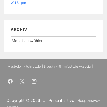
Will Sagen
ARCHIV
Archiv
|
Mastodon - tchncs.de
|
Bluesky - @filmfacts.bsky.social
|
Copyright © 2026
.::.
| Präsentiert von
Responsive-