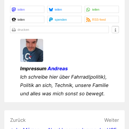
teilen
teilen
teilen
teilen
spenden
RSS-feed
drucken
Impressum
Andreas
Ich schreibe hier über Fahrrad(politik),
Politik an sich, Technik, unsere Familie
und alles was mich sonst so bewegt.
Beitragsnavigation
Zurück
Weiter