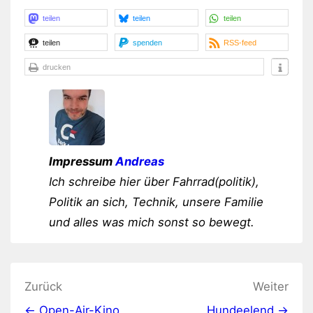
teilen
teilen
teilen
teilen
spenden
RSS-feed
drucken
Impressum
Andreas
Ich schreibe hier über Fahrrad(politik),
Politik an sich, Technik, unsere Familie
und alles was mich sonst so bewegt.
Beitragsnavigation
Zurück
Weiter
← Open-Air-Kino
Hundeelend →