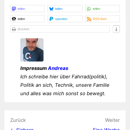
teilen
teilen
teilen
teilen
spenden
RSS-feed
drucken
Impressum
Andreas
Ich schreibe hier über Fahrrad(politik),
Politik an sich, Technik, unsere Familie
und alles was mich sonst so bewegt.
Beitragsnavigation
Zurück
Weiter