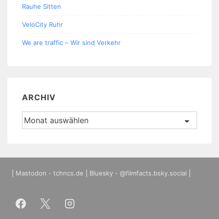
Rauhe Sitten
VeloCity Ruhr
We are traffic – Wir sind Verkehr
ARCHIV
Archiv
|
Mastodon - tchncs.de
|
Bluesky - @filmfacts.bsky.social
|