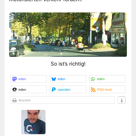
So ist’s richtig!
teilen
teilen
teilen
teilen
spenden
RSS-feed
drucken