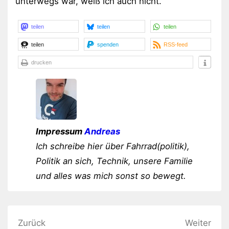
unterwegs war, weiß ich auch nicht.
teilen
teilen
teilen
teilen
spenden
RSS-feed
drucken
Impressum
Andreas
Ich schreibe hier über Fahrrad(politik),
Politik an sich, Technik, unsere Familie
und alles was mich sonst so bewegt.
Beitragsnavigation
Zurück
Weiter