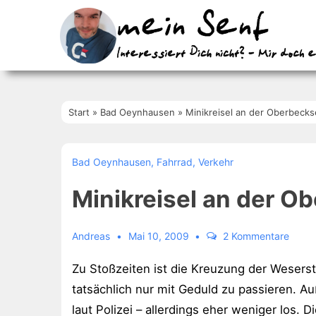
↓
Zum
Inhalt
Start
»
Bad Oeynhausen
»
Minikreisel an der Oberbecks
Bad Oeynhausen
,
Fahrrad
,
Verkehr
Minikreisel an der O
Andreas
Mai 10, 2009
2 Kommentare
Zu Stoßzeiten ist die Kreuzung der Weser
tatsächlich nur mit Geduld zu passieren. A
laut Polizei – allerdings eher weniger los. 