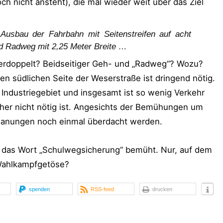
h nicht ansteht), die mal wieder weit über das Ziel
Ausbau der Fahrbahn mit Seitenstreifen auf acht
nd Radweg mit 2,25 Meter Breite …
 verdoppelt? Beidseitiger Geh- und „Radweg“? Wozu?
 südlichen Seite der Weserstraße ist dringend nötig.
st Industriegebiet und insgesamt ist so wenig Verkehr
cher nicht nötig ist. Angesichts der Bemühungen um
 Planungen noch einmal überdacht werden.
 das Wort „Schulwegsicherung“ bemüht. Nur, auf dem
 Wahlkampfgetöse?
spenden
RSS-feed
drucken