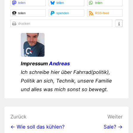
teilen
teilen
teilen
teilen
spenden
RSS-feed
drucken
Impressum
Andreas
Ich schreibe hier über Fahrrad(politik),
Politik an sich, Technik, unsere Familie
und alles was mich sonst so bewegt.
Beitragsnavigation
Zurück
Weiter
← Wie soll das kühlen?
Sale? →