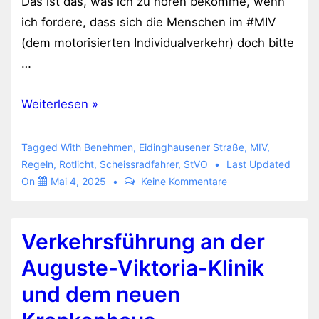
Das ist das, was ich zu hören bekomme, wenn
ich fordere, dass sich die Menschen im #MIV
(dem motorisierten Individualverkehr) doch bitte
…
Ampel
Weiterlesen »
und
Rotlicht
Tagged With
Benehmen
,
Eidinghausener Straße
,
MIV
,
ignoriert
Regeln
,
Rotlicht
,
Scheissradfahrer
,
StVO
Last Updated
On
Mai 4, 2025
Keine Kommentare
Verkehrsführung an der
Auguste-Viktoria-Klinik
und dem neuen