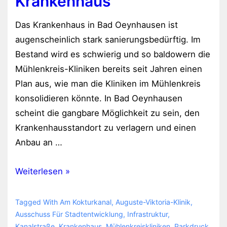
Krankenhaus
Das Krankenhaus in Bad Oeynhausen ist
augenscheinlich stark sanierungsbedürftig. Im
Bestand wird es schwierig und so baldowern die
Mühlenkreis-Kliniken bereits seit Jahren einen
Plan aus, wie man die Kliniken im Mühlenkreis
konsolidieren könnte. In Bad Oeynhausen
scheint die gangbare Möglichkeit zu sein, den
Krankenhausstandort zu verlagern und einen
Anbau an …
Verkehrsführung
Weiterlesen »
an
der
Tagged With
Am Kokturkanal
,
Auguste-Viktoria-Klinik
,
Auguste-
Ausschuss Für Stadtentwicklung
,
Infrastruktur
,
Kanalstraße
,
Krankenhaus
,
Mühlenkreiskliniken
,
Parkdruck
,