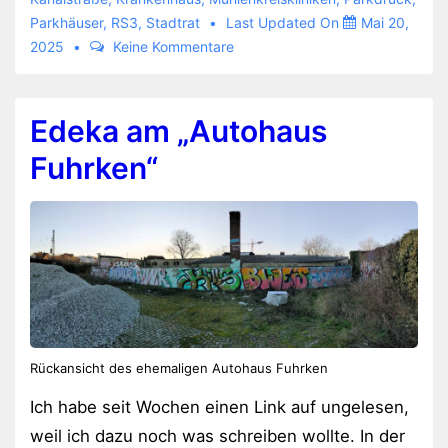
Viktoria-
Parkhäuser
,
RS3
,
Stadtrat
Last Updated On
Mai 20,
Klinik
2025
Keine Kommentare
und
dem
neuen
Edeka am „Autohaus
Krankenhaus
Fuhrken“
Rückansicht des ehemaligen Autohaus Fuhrken
Ich habe seit Wochen einen Link auf ungelesen,
weil ich dazu noch was schreiben wollte. In der