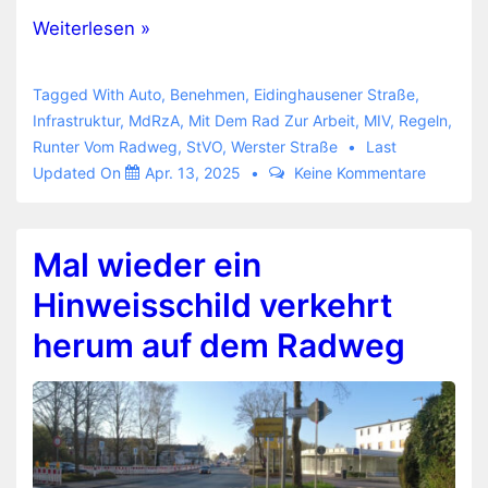
Einfach
Weiterlesen »
mal
den
Tagged With
Auto
,
Benehmen
,
Eidinghausener Straße
,
Radweg
Infrastruktur
,
MdRzA
,
Mit Dem Rad Zur Arbeit
,
MIV
,
Regeln
,
Runter Vom Radweg
,
StVO
,
Werster Straße
Last
nutzen
Updated On
Apr. 13, 2025
Keine Kommentare
Mal wieder ein
Hinweisschild verkehrt
herum auf dem Radweg