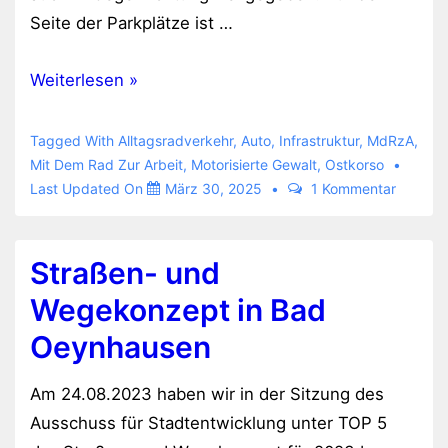
Seite der Parkplätze ist …
Einbahnstraße
Weiterlesen »
für
Radverkehr
Tagged With
Alltagsradverkehr
,
Auto
,
Infrastruktur
,
MdRzA
,
freigegeben
Mit Dem Rad Zur Arbeit
,
Motorisierte Gewalt
,
Ostkorso
Last Updated On
März 30, 2025
1 Kommentar
Straßen- und
Wegekonzept in Bad
Oeynhausen
Am 24.08.2023 haben wir in der Sitzung des
Ausschuss für Stadtentwicklung unter TOP 5