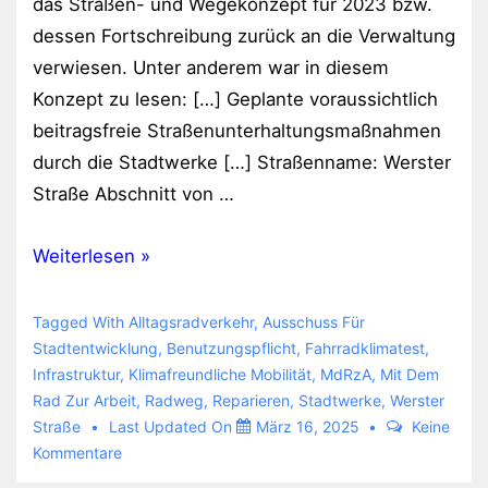
das Straßen- und Wegekonzept für 2023 bzw.
dessen Fortschreibung zurück an die Verwaltung
verwiesen. Unter anderem war in diesem
Konzept zu lesen: […] Geplante voraussichtlich
beitragsfreie Straßenunterhaltungsmaßnahmen
durch die Stadtwerke […] Straßenname: Werster
Straße Abschnitt von …
Straßen-
Weiterlesen »
und
Wegekonzept
Tagged With
Alltagsradverkehr
,
Ausschuss Für
in
Stadtentwicklung
,
Benutzungspflicht
,
Fahrradklimatest
,
Infrastruktur
,
Klimafreundliche Mobilität
,
MdRzA
,
Mit Dem
Bad
Rad Zur Arbeit
,
Radweg
,
Reparieren
,
Stadtwerke
,
Werster
Oeynhausen
Straße
Last Updated On
März 16, 2025
Keine
Kommentare