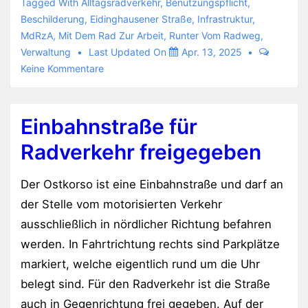
ein
Tagged With
Alltagsradverkehr
,
Benutzungspflicht
,
Hinweisschild
Beschilderung
,
Eidinghausener Straße
,
Infrastruktur
,
MdRzA
,
Mit Dem Rad Zur Arbeit
,
Runter Vom Radweg
,
verkehrt
Verwaltung
Last Updated On
Apr. 13, 2025
herum
Keine Kommentare
auf
dem
Radweg
Einbahnstraße für
Radverkehr freigegeben
Der Ostkorso ist eine Einbahnstraße und darf an
der Stelle vom motorisierten Verkehr
ausschließlich in nördlicher Richtung befahren
werden. In Fahrtrichtung rechts sind Parkplätze
markiert, welche eigentlich rund um die Uhr
belegt sind. Für den Radverkehr ist die Straße
auch in Gegenrichtung frei gegeben. Auf der