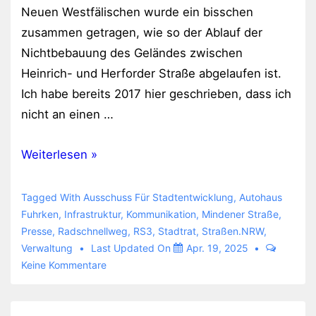
Neuen Westfälischen wurde ein bisschen
zusammen getragen, wie so der Ablauf der
Nichtbebauung des Geländes zwischen
Heinrich- und Herforder Straße abgelaufen ist.
Ich habe bereits 2017 hier geschrieben, dass ich
nicht an einen …
Edeka
Weiterlesen »
am
„Autohaus
Tagged With
Ausschuss Für Stadtentwicklung
,
Autohaus
Fuhrken“
Fuhrken
,
Infrastruktur
,
Kommunikation
,
Mindener Straße
,
Presse
,
Radschnellweg
,
RS3
,
Stadtrat
,
Straßen.NRW
,
Verwaltung
Last Updated On
Apr. 19, 2025
Keine Kommentare