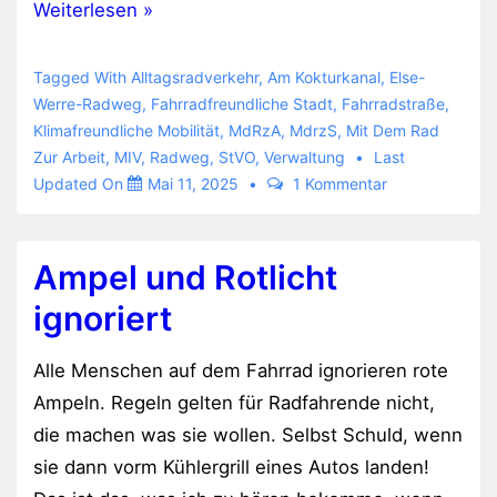
Fahrradstraßen
Weiterlesen »
in
Bad
Tagged With
Alltagsradverkehr
,
Am Kokturkanal
,
Else-
Oeynhausen
Werre-Radweg
,
Fahrradfreundliche Stadt
,
Fahrradstraße
,
Klimafreundliche Mobilität
,
MdRzA
,
MdrzS
,
Mit Dem Rad
Zur Arbeit
,
MIV
,
Radweg
,
StVO
,
Verwaltung
Last
Updated On
Mai 11, 2025
1 Kommentar
Ampel und Rotlicht
ignoriert
Alle Menschen auf dem Fahrrad ignorieren rote
Ampeln. Regeln gelten für Radfahrende nicht,
die machen was sie wollen. Selbst Schuld, wenn
sie dann vorm Kühlergrill eines Autos landen!