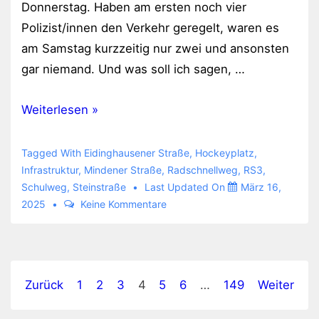
Donnerstag. Haben am ersten noch vier
Polizist/innen den Verkehr geregelt, waren es
am Samstag kurzzeitig nur zwei und ansonsten
gar niemand. Und was soll ich sagen, …
Kreisel
Weiterlesen »
an
der
Tagged With
Eidinghausener Straße
,
Hockeyplatz
,
Kreuzung
Infrastruktur
,
Mindener Straße
,
Radschnellweg
,
RS3
,
Schulweg
,
Steinstraße
Last Updated On
März 16,
Mindener-,
2025
Keine Kommentare
Stein-
und
Eidinghausener
Straße
Seitennummerierung
Zurück
1
2
3
4
5
6
…
149
Weiter
der