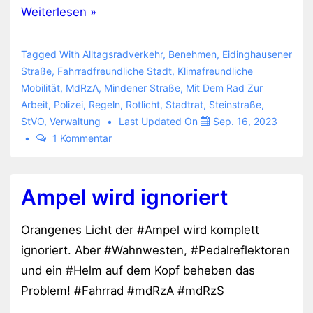
Wahrscheinlich
Weiterlesen »
Rotlicht
ignoriert
Tagged With
Alltagsradverkehr
,
Benehmen
,
Eidinghausener
Straße
,
Fahrradfreundliche Stadt
,
Klimafreundliche
Mobilität
,
MdRzA
,
Mindener Straße
,
Mit Dem Rad Zur
Arbeit
,
Polizei
,
Regeln
,
Rotlicht
,
Stadtrat
,
Steinstraße
,
StVO
,
Verwaltung
Last Updated On
Sep. 16, 2023
1 Kommentar
Ampel wird ignoriert
Orangenes Licht der #Ampel wird komplett
ignoriert. Aber #Wahnwesten, #Pedalreflektoren
und ein #Helm auf dem Kopf beheben das
Problem! #Fahrrad #mdRzA #mdRzS