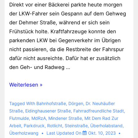
Direkt vor einer Bäckerei parkte heute morgen
der LKW-Fahrer sein Gespann auf dem Gehweg
der Dehmer Straße, während er sich sein
Frühstück holte. Kraftfahrzeuge konnte den
parkenden LKW bei Gegenverkehr im Übrigen
nicht passieren, da die Restbreite der Fahrspur
dafür nicht ausreichte. Dafür hat er zusätzlich
den Geh- und Radweg …
Rücksichtsvoll
Weiterlesen »
unterwegs
Tagged With
Bahnhofstraße
,
Dörgen
,
Dr. Neuhäußer
Straße
,
Eidinghausener Straße
,
Fahrradfreundliche Stadt
,
Flutmulde
,
MdRzA
,
Mindener Straße
,
Mit Dem Rad Zur
Arbeit
,
Parkdruck
,
Rotlicht
,
Steinstraße
,
Überholabstand
,
Überholzwang
Last Updated On
Okt. 10, 2023