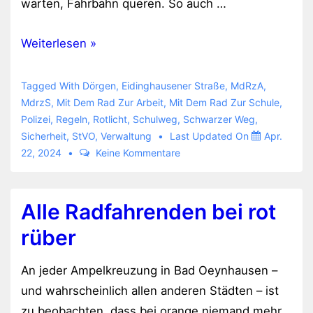
warten, Fahrbahn queren. So auch …
Was
Weiterlesen »
schert
mich
Tagged With
Dörgen
,
Eidinghausener Straße
,
MdRzA
,
die
MdrzS
,
Mit Dem Rad Zur Arbeit
,
Mit Dem Rad Zur Schule
,
Polizei
,
Regeln
,
Rotlicht
,
Schulweg
,
Schwarzer Weg
,
rote
Sicherheit
,
StVO
,
Verwaltung
Last Updated On
Apr.
Ampel?
22, 2024
Keine Kommentare
Alle Radfahrenden bei rot
rüber
An jeder Ampelkreuzung in Bad Oeynhausen –
und wahrscheinlich allen anderen Städten – ist
zu beobachten, dass bei orange niemand mehr