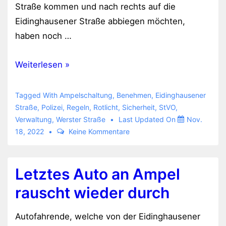
Straße kommen und nach rechts auf die
Eidinghausener Straße abbiegen möchten,
haben noch …
Rote
Weiterlesen »
Ampel?
Egal.
Tagged With
Ampelschaltung
,
Benehmen
,
Eidinghausener
Straße
,
Polizei
,
Regeln
,
Rotlicht
,
Sicherheit
,
StVO
,
Verwaltung
,
Werster Straße
Last Updated On
Nov.
18, 2022
Keine Kommentare
Letztes Auto an Ampel
rauscht wieder durch
Autofahrende, welche von der Eidinghausener