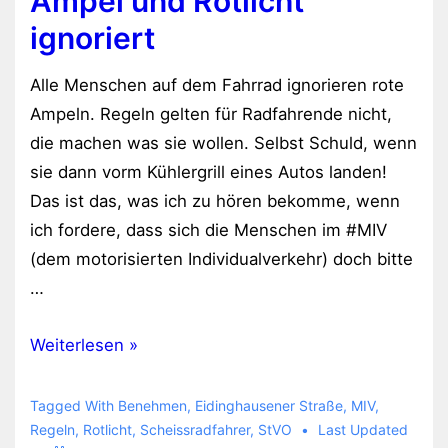
Ampel und Rotlicht
ignoriert
Alle Menschen auf dem Fahrrad ignorieren rote
Ampeln. Regeln gelten für Radfahrende nicht,
die machen was sie wollen. Selbst Schuld, wenn
sie dann vorm Kühlergrill eines Autos landen!
Das ist das, was ich zu hören bekomme, wenn
ich fordere, dass sich die Menschen im #MIV
(dem motorisierten Individualverkehr) doch bitte
…
Ampel
Weiterlesen »
und
Rotlicht
Tagged With
Benehmen
,
Eidinghausener Straße
,
MIV
,
ignoriert
Regeln
,
Rotlicht
,
Scheissradfahrer
,
StVO
Last Updated