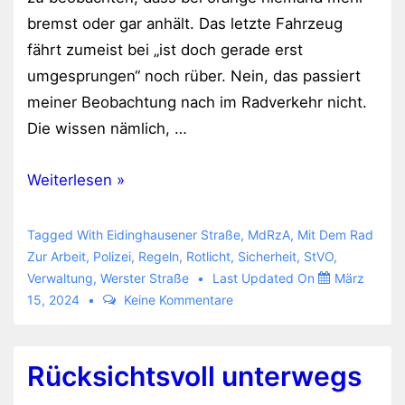
bremst oder gar anhält. Das letzte Fahrzeug
fährt zumeist bei „ist doch gerade erst
umgesprungen“ noch rüber. Nein, das passiert
meiner Beobachtung nach im Radverkehr nicht.
Die wissen nämlich, …
Alle
Weiterlesen »
Radfahrenden
bei
Tagged With
Eidinghausener Straße
,
MdRzA
,
Mit Dem Rad
rot
Zur Arbeit
,
Polizei
,
Regeln
,
Rotlicht
,
Sicherheit
,
StVO
,
Verwaltung
,
Werster Straße
Last Updated On
März
rüber
15, 2024
Keine Kommentare
Rücksichtsvoll unterwegs