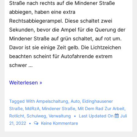
Straße nach rechts auf die Mindener Straße
abbiegen, haben eine extra
Rechtsabbiegerampel. Diese schaltet zwei
Sekunden, bevor die Ampel für die Querung der
Mindener Straße auf grün schaltet, auf rot um.
Davor ist sie einige Zeit gelb. Die Lichtzeichen
beachten scheint für Autofahrende extrem
schwer …
Letztes
Weiterlesen »
Auto
an
Tagged With
Ampelschaltung
,
Auto
,
Eidinghausener
Ampel
Straße
,
MdRzA
,
Mindener Straße
,
Mit Dem Rad Zur Arbeit
,
Rotlicht
,
Schulweg
,
Verwaltung
Last Updated On
Juli
rauscht
21, 2022
Keine Kommentare
wieder
durch