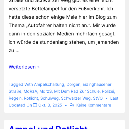
Straße und Schwarzer Weg gibt es eine leicht
versetzte Bettelampel für den Fußverkehr. Ich
hatte diese schon einige Male hier im Blog zum
Thema „Autofahrer halten nicht an.“. Mir wurde
dann in den sozialen Medien mehrfach gesagt,
ich würde da stundenlang stehen, um jemanden
zu …
Bei
Weiterlesen »
oranger
Ampel
Tagged With
Ampelschaltung
,
Dörgen
,
Eidinghausener
noch
Straße
,
MdRzA
,
MdrzS
,
Mit Dem Rad Zur Schule
,
Polizei
,
Regeln
,
Rotlicht
,
Schulweg
,
Schwarzer Weg
,
StVO
Last
mal
Updated On
Okt. 3, 2025
Keine Kommentare
Gas
geben