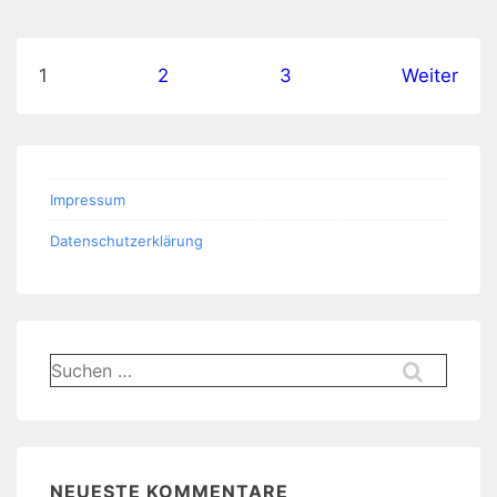
Seitennummerierung
1
2
3
Weiter
der
Beiträge
Impressum
Datenschutzerklärung
Suchen
nach:
NEUESTE KOMMENTARE