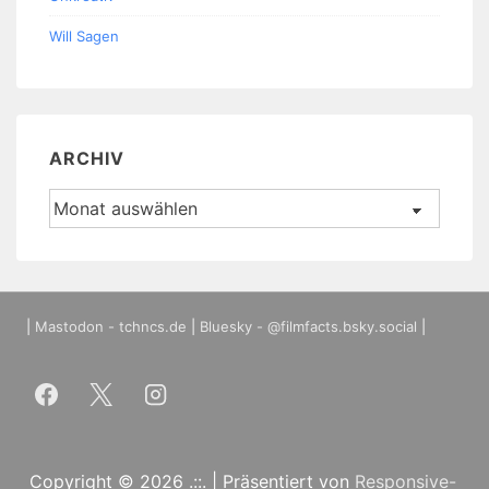
Will Sagen
ARCHIV
Archiv
|
Mastodon - tchncs.de
|
Bluesky - @filmfacts.bsky.social
|
Copyright © 2026
.::.
| Präsentiert von
Responsive-