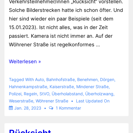
Verkehrsteilnehmer/innen „Rücksicht“ vorstellen.
Solche Bilderstrecken hatte ich schon öfter. Und
hier sind wieder ein paar Beispiele (seit dem
15.01.2023). Ist nicht alles, was in der Zeit
passiert. Kamera ist nicht immer an. Auf der
Wöhrener Straße ist regelkonformes …
Rücksichtsvolle
Weiterlesen »
Verkehrsteilnehmer
Tagged With
Auto
,
Bahnhofstraße
,
Benehmen
,
Dörgen
,
Hahnenkampstraße
,
Kaiserstraße
,
Mindener Straße
,
Polizei
,
Regeln
,
StVO
,
Überholabstand
,
Überholzwang
,
Weserstraße
,
Wöhrener Straße
Last Updated On
Jan. 28, 2023
1 Kommentar
Rücksicht