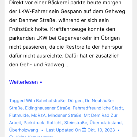
Direkt vor einer Bäckerei parkte heute morgen
der LKW-Fahrer sein Gespann auf dem Gehweg
der Dehmer Straße, während er sich sein
Frühstück holte. Kraftfahrzeuge konnte den
parkenden LKW bei Gegenverkehr im Übrigen
nicht passieren, da die Restbreite der Fahrspur
dafür nicht ausreichte. Dafür hat er zusätzlich
den Geh- und Radweg …
Rücksichtsvoll
Weiterlesen »
unterwegs
Tagged With
Bahnhofstraße
,
Dörgen
,
Dr. Neuhäußer
Straße
,
Eidinghausener Straße
,
Fahrradfreundliche Stadt
,
Flutmulde
,
MdRzA
,
Mindener Straße
,
Mit Dem Rad Zur
Arbeit
,
Parkdruck
,
Rotlicht
,
Steinstraße
,
Überholabstand
,
Überholzwang
Last Updated On
Okt. 10, 2023