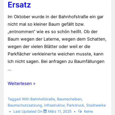
Ersatz
Im Oktober wurde in der Bahnhofstraße ein gar
nicht mal so kleiner Baum gefällt bzw.
„entnommen“ wie es so schön heißt. Ob der
Baum wegen der Laterne, wegen dem Schatten,
wegen der vielen Blätter oder weil er die
Parkflächer verkleinerte weichen musste, kann
ich nicht sagen. Bei anfragen zu Baumfällungen
…
Baumfällung
Weiterlesen »
in
der
Tagged With
Bahnhofstraße
,
Baumscheiben
,
Bahnhofstraße
Baumschutzsatzung
,
Infrastruktur
,
Parkdruck
,
Stadtwerke
Last Updated On
März 11, 2025
Keine
ohne