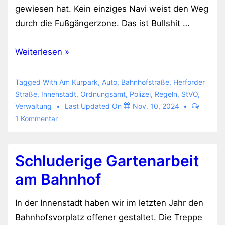
gewiesen hat. Kein einziges Navi weist den Weg
durch die Fußgängerzone. Das ist Bullshit …
Fußgängerzone
Weiterlesen »
ist
Durchfahrtstraße
Tagged With
Am Kurpark
,
Auto
,
Bahnhofstraße
,
Herforder
Straße
,
Innenstadt
,
Ordnungsamt
,
Polizei
,
Regeln
,
StVO
,
Verwaltung
Last Updated On
Nov. 10, 2024
1 Kommentar
Schluderige Gartenarbeit
am Bahnhof
In der Innenstadt haben wir im letzten Jahr den
Bahnhofsvorplatz offener gestaltet. Die Treppe