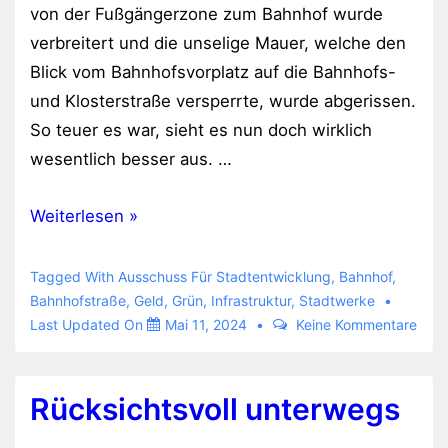
von der Fußgängerzone zum Bahnhof wurde
verbreitert und die unselige Mauer, welche den
Blick vom Bahnhofsvorplatz auf die Bahnhofs-
und Klosterstraße versperrte, wurde abgerissen.
So teuer es war, sieht es nun doch wirklich
wesentlich besser aus. …
Schluderige
Weiterlesen »
Gartenarbeit
am
Tagged With
Ausschuss Für Stadtentwicklung
,
Bahnhof
,
Bahnhof
Bahnhofstraße
,
Geld
,
Grün
,
Infrastruktur
,
Stadtwerke
Last Updated On
Mai 11, 2024
Keine Kommentare
Rücksichtsvoll unterwegs