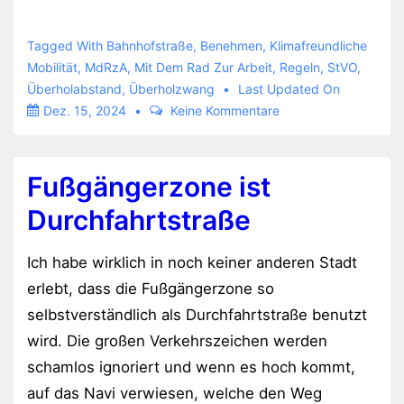
Van-
Driver
Tagged With
Bahnhofstraße
,
Benehmen
,
Klimafreundliche
kann
Mobilität
,
MdRzA
,
Mit Dem Rad Zur Arbeit
,
Regeln
,
StVO
,
Überholabstand
,
Überholzwang
Last Updated On
nicht
Dez. 15, 2024
Keine Kommentare
warten
Fußgängerzone ist
Durchfahrtstraße
Ich habe wirklich in noch keiner anderen Stadt
erlebt, dass die Fußgängerzone so
selbstverständlich als Durchfahrtstraße benutzt
wird. Die großen Verkehrszeichen werden
schamlos ignoriert und wenn es hoch kommt,
auf das Navi verwiesen, welche den Weg