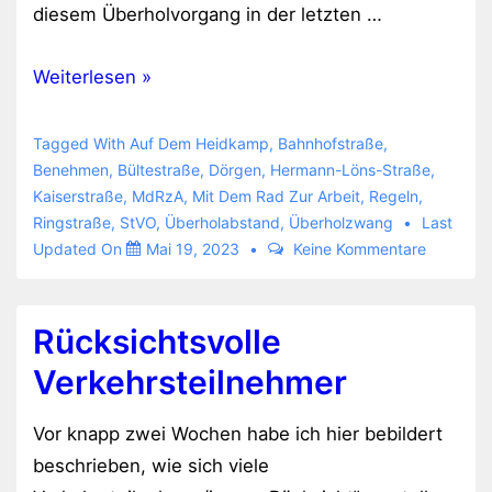
diesem Überholvorgang in der letzten …
Abstand
Weiterlesen »
beim
Überholen
Tagged With
Auf Dem Heidkamp
,
Bahnhofstraße
,
ist
Benehmen
,
Bültestraße
,
Dörgen
,
Hermann-Löns-Straße
,
Kaiserstraße
,
MdRzA
,
Mit Dem Rad Zur Arbeit
,
Regeln
,
optional
Ringstraße
,
StVO
,
Überholabstand
,
Überholzwang
Last
Updated On
Mai 19, 2023
Keine Kommentare
Rücksichtsvolle
Verkehrsteilnehmer
Vor knapp zwei Wochen habe ich hier bebildert
beschrieben, wie sich viele