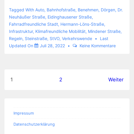
ein
Tagged With
Auto
,
Bahnhofstraße
,
Benehmen
,
Dörgen
,
Dr.
bisschen
Neuhäußer Straße
,
Eidinghausener Straße
,
Fahrradfreundliche Stadt
,
Hermann-Löns-Straße
,
über
Infrastruktur
,
Klimafreundliche Mobilität
,
Mindener Straße
,
Kampfradler
Regeln
,
Steinstraße
,
StVO
,
Verkehrswende
Last
Updated On
Juli 28, 2022
Keine Kommentare
Seitennummerierung
1
2
Weiter
der
Beiträge
Impressum
Datenschutzerklärung