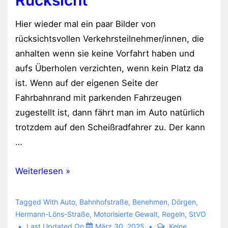
Hier wieder mal ein paar Bilder von
rücksichtsvollen Verkehrsteilnehmer/innen, die
anhalten wenn sie keine Vorfahrt haben und
aufs Überholen verzichten, wenn kein Platz da
ist. Wenn auf der eigenen Seite der
Fahrbahnrand mit parkenden Fahrzeugen
zugestellt ist, dann fährt man im Auto natürlich
trotzdem auf den Scheißradfahrer zu. Der kann
…
Rücksicht
Weiterlesen »
Tagged With
Auto
,
Bahnhofstraße
,
Benehmen
,
Dörgen
,
Hermann-Löns-Straße
,
Motorisierte Gewalt
,
Regeln
,
StVO
Last Updated On
März 30, 2025
Keine