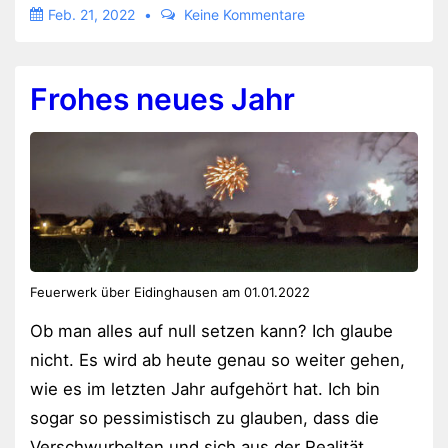
Feb. 21, 2022
Keine Kommentare
positiv
Frohes neues Jahr
Feuerwerk über Eidinghausen am 01.01.2022
Ob man alles auf null setzen kann? Ich glaube
nicht. Es wird ab heute genau so weiter gehen,
wie es im letzten Jahr aufgehört hat. Ich bin
sogar so pessimistisch zu glauben, dass die
Verschwurbelten und sich aus der Realität