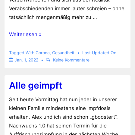
Verabschiedenden immer lauter schreien – ohne
tatsächlich mengenmäßig mehr zu …
Frohes
Weiterlesen »
neues
Jahr
Tagged With
Corona
,
Gesundheit
Last Updated On
Jan. 1, 2022
Keine Kommentare
Alle geimpft
Seit heute Vormittag hat nun jeder in unserer
kleinen Familie mindestens eine Impfdosis
erhalten. Alex und ich sind schon „gboostert“.
Nachwuchs 1.0 hat seinen Termin für die
Auffrischungsimpfung in der nächsten Woche