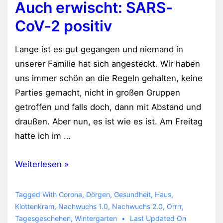
Auch erwischt: SARS-
CoV-2 positiv
Lange ist es gut gegangen und niemand in
unserer Familie hat sich angesteckt. Wir haben
uns immer schön an die Regeln gehalten, keine
Parties gemacht, nicht in großen Gruppen
getroffen und falls doch, dann mit Abstand und
draußen. Aber nun, es ist wie es ist. Am Freitag
hatte ich im …
Auch
Weiterlesen »
erwischt:
SARS-
Tagged With
Corona
,
Dörgen
,
Gesundheit
,
Haus
,
CoV-
Klottenkram
,
Nachwuchs 1.0
,
Nachwuchs 2.0
,
Orrrr
,
Tagesgeschehen
,
Wintergarten
Last Updated On
2