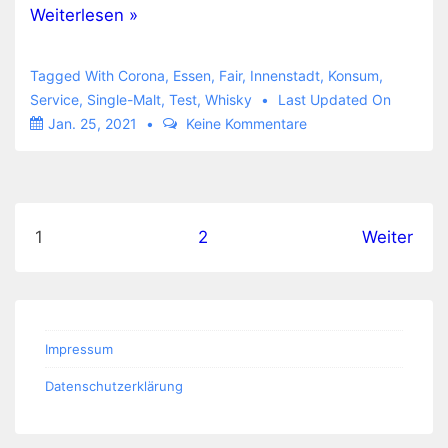
#BuyLocal
Weiterlesen »
–
aber
Tagged With
Corona
,
Essen
,
Fair
,
Innenstadt
,
Konsum
,
online
Service
,
Single-Malt
,
Test
,
Whisky
Last Updated On
Jan. 25, 2021
Keine Kommentare
Seitennummerierung
1
2
Weiter
der
Beiträge
Impressum
Datenschutzerklärung