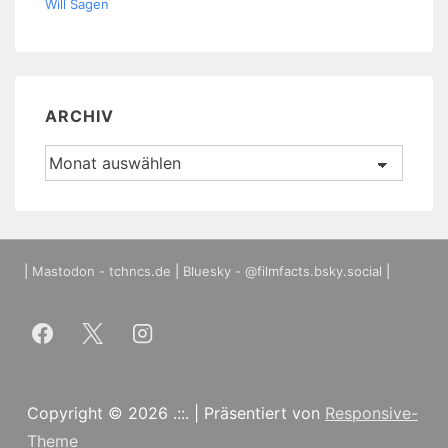
Will Sagen
ARCHIV
Archiv
|
Mastodon - tchncs.de
|
Bluesky - @filmfacts.bsky.social
|
Copyright © 2026
.::.
| Präsentiert von
Responsive-
Theme