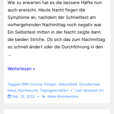
Wie zu erwarten hat es die bessere Hälfte nun
auch erwischt. Heute Nacht fingen die
Symptome an, nachdem der Schnelltest am
vorhergehenden Nachmittag noch negativ war.
Ein Selbsttest mitten in der Nacht zeigte dann
die beiden Striche. Ob sich das zum Nachmittag
so schnell ändert oder die Durchführung in den
…
Wird
Weiterlesen »
nun
etwas
Tagged With
Corona
,
Dörgen
,
Gesundheit
,
Grundschule
,
unbequem
Haus
,
Nachwuchs
,
Tagesgeschehen
Last Updated On
Feb. 22, 2022
Keine Kommentare
–
zweimal
positiv