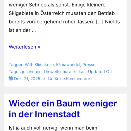
weniger Schnee als sonst. Einige kleinere
Skigebiete in Österreich mussten den Betrieb
bereits vorübergehend ruhen lassen. […] Nichts
ist an der …
Wo
Weiterlesen »
kein
Schnee
Tagged With
Klimakrise
,
Klimawandel
,
Presse
,
liegt
Tagesgeschehen
,
Umweltschutz
Last Updated On
Dez. 21, 2025
Keine Kommentare
kann
man
nicht
Wieder ein Baum weniger
Ski
in der Innenstadt
fahren
Ist ja auch voll nervig, wenn man beim