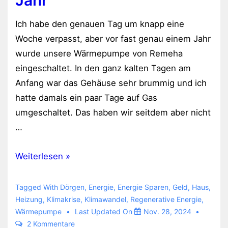
Jahr
Ich habe den genauen Tag um knapp eine
Woche verpasst, aber vor fast genau einem Jahr
wurde unsere Wärmepumpe von Remeha
eingeschaltet. In den ganz kalten Tagen am
Anfang war das Gehäuse sehr brummig und ich
hatte damals ein paar Tage auf Gas
umgeschaltet. Das haben wir seitdem aber nicht
…
Wärmepumpe
Weiterlesen »
nach
einem
Tagged With
Dörgen
,
Energie
,
Energie Sparen
,
Geld
,
Haus
,
Jahr
Heizung
,
Klimakrise
,
Klimawandel
,
Regenerative Energie
,
Wärmepumpe
Last Updated On
Nov. 28, 2024
2 Kommentare