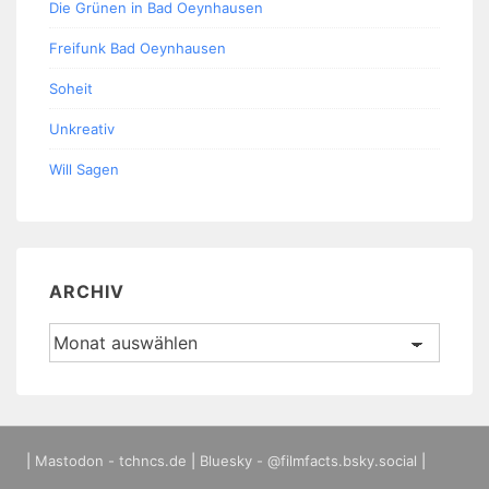
Die Grünen in Bad Oeynhausen
Freifunk Bad Oeynhausen
Soheit
Unkreativ
Will Sagen
ARCHIV
Archiv
|
Mastodon - tchncs.de
|
Bluesky - @filmfacts.bsky.social
|