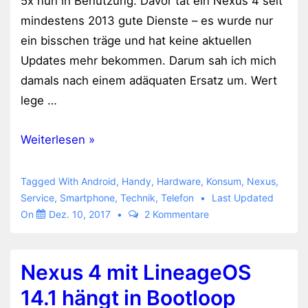
5x nun in Benutzung. Davor tat ein Nexus 4 seit
mindestens 2013 gute Dienste – es wurde nur
ein bisschen träge und hat keine aktuellen
Updates mehr bekommen. Darum sah ich mich
damals nach einem adäquaten Ersatz um. Wert
lege …
Nexus
Weiterlesen »
5x
hat
Tagged With
Android
,
Handy
,
Hardware
,
Konsum
,
Nexus
,
den
Service
,
Smartphone
,
Technik
,
Telefon
Last Updated
On
Dez. 10, 2017
2 Kommentare
Geist
aufgegeben
Nexus 4 mit LineageOS
14.1 hängt in Bootloop