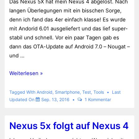
Das Nexus 5X hat mein Nexus 4 abgelöst. Nach
langen Überlegungen mit ein bisschen Sorge,
denn ich fand das 4er einfach klasse! Es wurde
mit Andorid 6.01 ausgeliefert und das lief super-
stabil und schnell. Vor ein paar Tagen gab es
dann das OTA-Update auf Android 7.0 – Nougat –
und …
Ständige
Weiterlesen »
Reboots
vom
Tagged With
Android
,
Smartphone
,
Test
,
Tools
Last
Nexus
Updated On
Sep. 13, 2016
1 Kommentar
5X
nach
Nexus 5x folgt auf Nexus 4
Update
auf