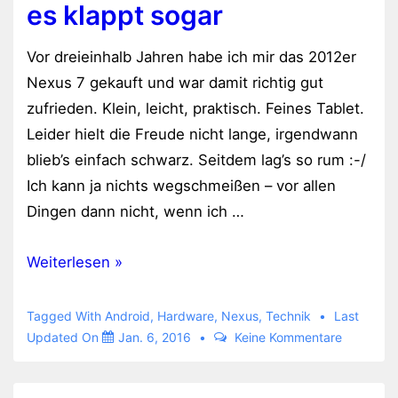
es klappt sogar
Vor dreieinhalb Jahren habe ich mir das 2012er
Nexus 7 gekauft und war damit richtig gut
zufrieden. Klein, leicht, praktisch. Feines Tablet.
Leider hielt die Freude nicht lange, irgendwann
blieb’s einfach schwarz. Seitdem lag’s so rum :-/
Ich kann ja nichts wegschmeißen – vor allen
Dingen dann nicht, wenn ich …
Aus
Weiterlesen »
zwei
mach
Tagged With
Android
,
Hardware
,
Nexus
,
Technik
Last
eins
Updated On
Jan. 6, 2016
Keine Kommentare
…
und