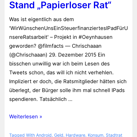
Stand „Papierloser Rat“
es
klappt
Was ist eigentlich aus dem
sogar
'WirWünschenUnsEinSteuerfinanziertesIPadFürU
nsereRatsarbeit' – Projekt in #Oeynhausen
geworden? @filmfacts — Chrischaaan
(@Chrischaaan) 29. Dezember 2015 Ein
bisschen unwillig war ich beim Lesen des
Tweets schon, das will ich nicht verhehlen.
Impliziert er doch, die Ratsmitglieder hätten sich
überlegt, der Bürger solle ihm mal schnell IPads
spendieren. Tatsächlich …
Stand
Weiterlesen »
„Papierloser
Rat“
Tagged With
Android
,
Geld
,
Hardware
,
Konsum
,
Stadtrat