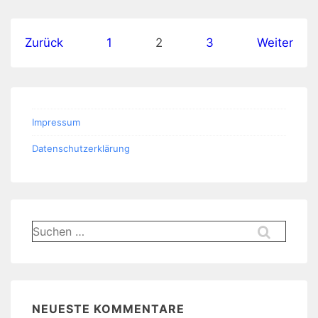
Seitennummerierung
Zurück
1
2
3
Weiter
der
Beiträge
Impressum
Datenschutzerklärung
Suchen
nach:
NEUESTE KOMMENTARE