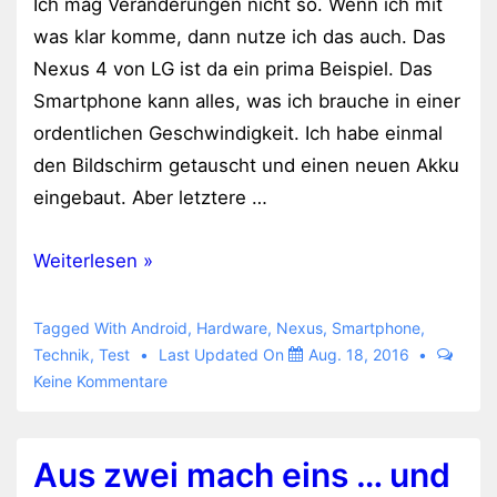
Ich mag Veränderungen nicht so. Wenn ich mit
Android
was klar komme, dann nutze ich das auch. Das
7.0
Nexus 4 von LG ist da ein prima Beispiel. Das
Smartphone kann alles, was ich brauche in einer
ordentlichen Geschwindigkeit. Ich habe einmal
den Bildschirm getauscht und einen neuen Akku
eingebaut. Aber letztere …
Nexus
Weiterlesen »
5x
folgt
Tagged With
Android
,
Hardware
,
Nexus
,
Smartphone
,
auf
Technik
,
Test
Last Updated On
Aug. 18, 2016
Keine Kommentare
Nexus
4
Aus zwei mach eins … und