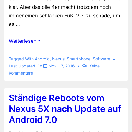
klar. Aber das olle 4er macht trotzdem noch
immer einen schlanken Fuß. Viel zu schade, um
es …
Google
Weiterlesen »
Nexus
4
Tagged With
Android
,
Nexus
,
Smartphone
,
Software
mit
Last Updated On
Nov. 17, 2016
Keine
Kommentare
Android
7.1
Ständige Reboots vom
Nexus 5X nach Update auf
Android 7.0