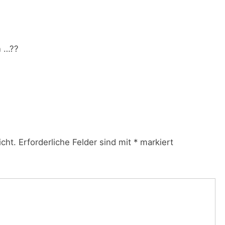
n …??
icht.
Erforderliche Felder sind mit
*
markiert