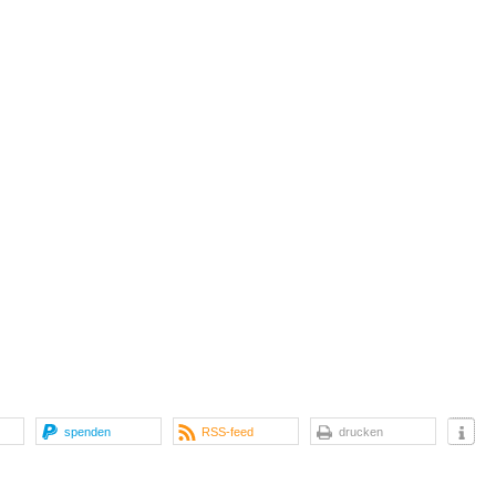
spenden
RSS-feed
drucken