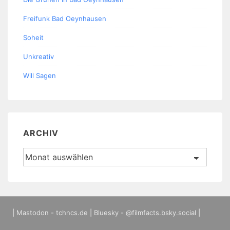
Freifunk Bad Oeynhausen
Soheit
Unkreativ
Will Sagen
ARCHIV
Archiv
|
Mastodon - tchncs.de
|
Bluesky - @filmfacts.bsky.social
|