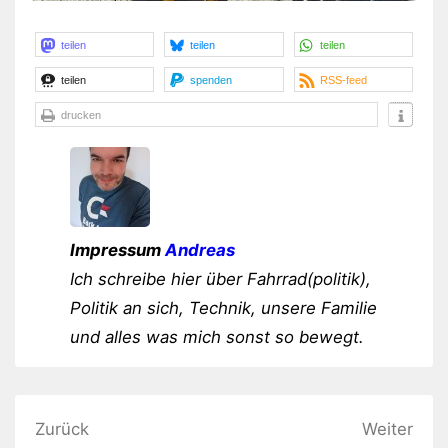
teilen
teilen
teilen
teilen
spenden
RSS-feed
drucken
Impressum
Andreas
Ich schreibe hier über Fahrrad(politik),
Politik an sich, Technik, unsere Familie
und alles was mich sonst so bewegt.
Beitragsnavigation
Zurück
Weiter