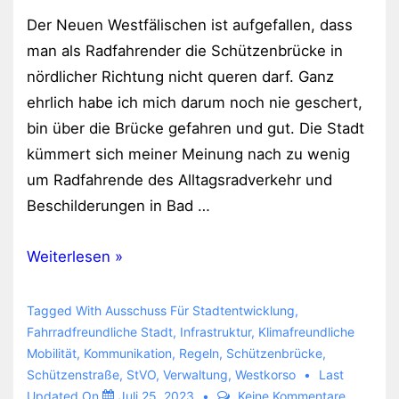
Der Neuen Westfälischen ist aufgefallen, dass
man als Radfahrender die Schützenbrücke in
nördlicher Richtung nicht queren darf. Ganz
ehrlich habe ich mich darum noch nie geschert,
bin über die Brücke gefahren und gut. Die Stadt
kümmert sich meiner Meinung nach zu wenig
um Radfahrende des Alltagsradverkehr und
Beschilderungen in Bad …
Fahrradfahrer
Weiterlesen »
sollen
doch
Tagged With
Ausschuss Für Stadtentwicklung
,
einfach
Fahrradfreundliche Stadt
,
Infrastruktur
,
Klimafreundliche
Mobilität
,
Kommunikation
,
Regeln
,
Schützenbrücke
,
irgendwo
Schützenstraße
,
StVO
,
Verwaltung
,
Westkorso
Last
fahren
Updated On
Juli 25, 2023
Keine Kommentare