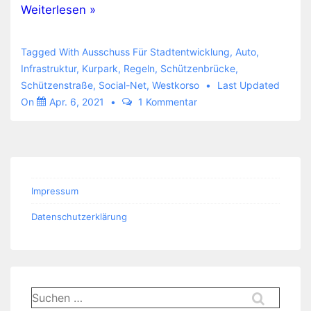
Öffnung
Weiterlesen »
der
Schützenbrücke
Tagged With
Ausschuss Für Stadtentwicklung
,
Auto
,
bzw.
Infrastruktur
,
Kurpark
,
Regeln
,
Schützenbrücke
,
Schützenstraße
,
Social-Net
,
Westkorso
Last Updated
nicht
On
Apr. 6, 2021
1 Kommentar
Impressum
Datenschutzerklärung
Suchen
nach: