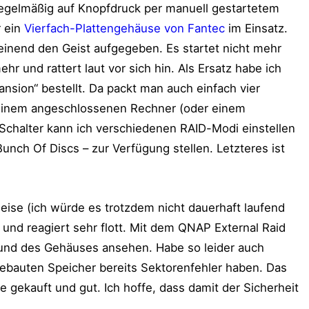
egelmäßig auf Knopfdruck per manuell gestartetem
r ein
Vierfach-Plattengehäuse von Fantec
im Einsatz.
heinend den Geist aufgegeben. Es startet nicht mehr
ehr und rattert laut vor sich hin. Als Ersatz habe ich
ion“ bestellt. Da packt man auch einfach vier
se einem angeschlossenen Rechner (oder einem
chalter kann ich verschiedenen RAID-Modi einstellen
Bunch Of Discs – zur Verfügung stellen. Letzteres ist
rleise (ich würde es trotzdem nicht dauerhaft laufend
und reagiert sehr flott. Mit dem QNAP External Raid
 und des Gehäuses ansehen. Habe so leider auch
gebauten Speicher bereits Sektorenfehler haben. Das
te gekauft und gut. Ich hoffe, dass damit der Sicherheit