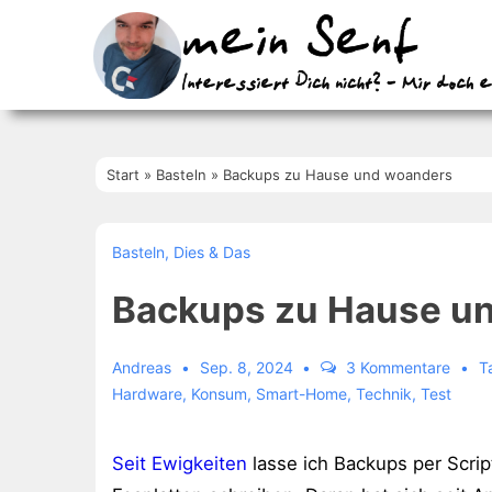
↓
Zum
Inhalt
Start
»
Basteln
»
Backups zu Hause und woanders
Basteln
,
Dies & Das
Backups zu Hause u
Andreas
Sep. 8, 2024
3 Kommentare
T
Hardware
,
Konsum
,
Smart-Home
,
Technik
,
Test
Seit Ewigkeiten
lasse ich Backups per Scrip