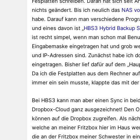
Fesplatten schreiben. Daran hat sich seit 
nichts geändert. Bis ich neulich das
NAS v
habe. Darauf kann man verschiedene Prog
und eines davon ist „
HBS3 Hybrid Backup 
ist recht simpel, wenn man schon mal Benu
Eingabemaske eingetragen hat und grob w
und IP-Adressen sind. Zunächst habe ich d
eingetragen. Bisher lief dafür auf dem „Hau
Da ich die Festplatten aus dem Rechner au
immer ein sein musste, klappte das mit der
Bei HBS3 kann man aber einen Sync in beide
Dropbox-Cloud ganz ausgezeichnet! Den Or
können auf die Dropbox zugreifen. Als näch
welche an meiner Fritzbox hier im Haus werk
die an der Fritzbox meiner Schwester in ei