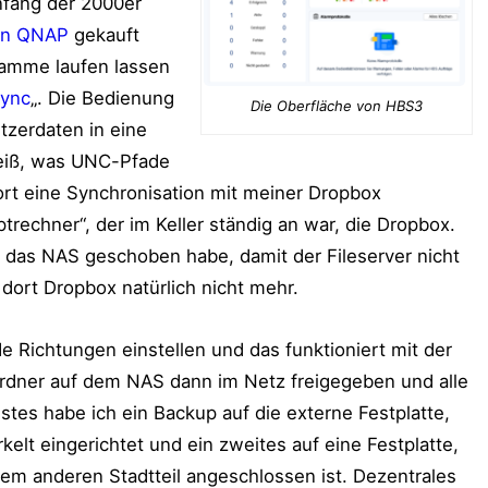
Anfang der 2000er
on QNAP
gekauft
ramme laufen lassen
Sync
„. Die Bedienung
Die Oberfläche von HBS3
tzerdaten in eine
eiß, was UNC-Pfade
ort eine Synchronisation mit meiner Dropbox
ptrechner“, der im Keller ständig an war, die Dropbox.
f das NAS geschoben habe, damit der Fileserver nicht
 dort Dropbox natürlich nicht mehr.
 Richtungen einstellen und das funktioniert mit der
dner auf dem NAS dann im Netz freigegeben und alle
stes habe ich ein Backup auf die externe Festplatte,
elt eingerichtet und ein zweites auf eine Festplatte,
nem anderen Stadtteil angeschlossen ist. Dezentrales