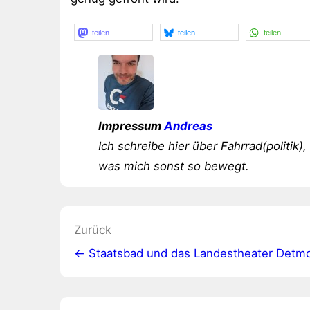
teilen
teilen
teilen
Impressum
Andreas
Ich schreibe hier über Fahrrad(politik),
was mich sonst so bewegt.
Beitragsnavigation
Zurück
← Staatsbad und das Landestheater Detm