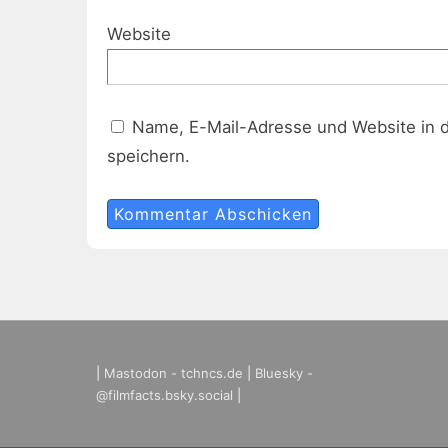
Website
Name, E-Mail-Adresse und Website in 
speichern.
|
Mastodon - tchncs.de
|
Bluesky -
@filmfacts.bsky.social
|