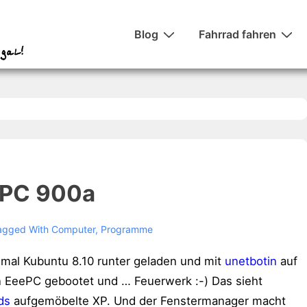
Hauptnavigation
Blog
Fahrrad fahren
ePC 900a
agged With
Computer
,
Programme
n mal Kubuntu 8.10 runter geladen und mit
unetbotin
auf
n EeePC gebootet und … Feuerwerk :-) Das sieht
ds
aufgemöbelte XP. Und der Fenstermanager macht