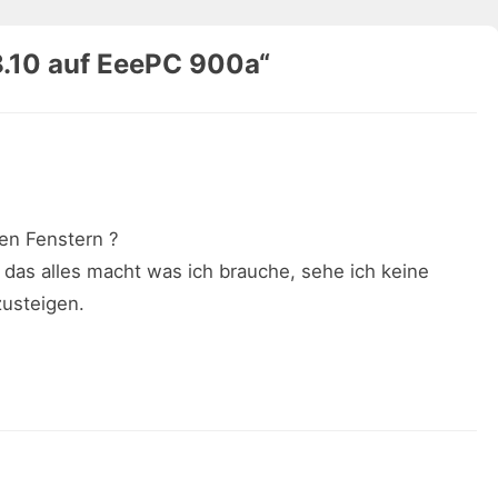
.10 auf EeePC 900a
“
en Fenstern ?
a das alles macht was ich brauche, sehe ich keine
zusteigen.