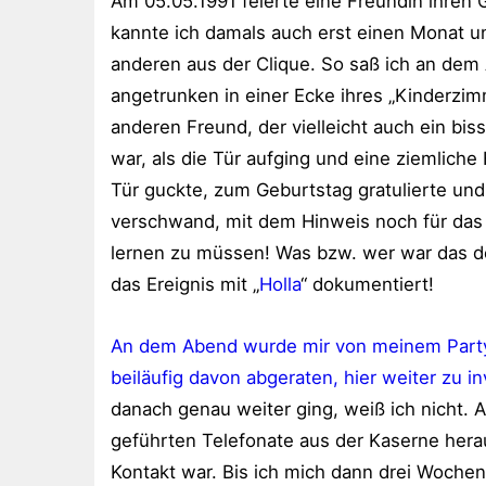
Am 05.05.1991 feierte eine Freundin ihren 
kannte ich damals auch erst einen Monat u
anderen aus der Clique. So saß ich an dem
angetrunken in einer Ecke ihres „Kinderzi
anderen Freund, der vielleicht auch ein bi
war, als die Tür aufging und eine ziemliche 
Tür guckte, zum Geburtstag gratulierte u
verschwand, mit dem Hinweis noch für das
lernen zu müssen! Was bzw. wer war das d
das Ereignis mit „
Holla
“ dokumentiert!
An dem Abend wurde mir von meinem Party
beiläufig davon abgeraten, hier weiter zu in
danach genau weiter ging, weiß ich nicht. A
geführten Telefonate aus der Kaserne herau
Kontakt war. Bis ich mich dann drei Wochen