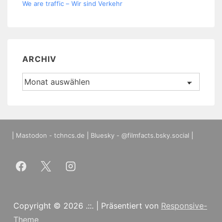
We are traffic – Wir sind Verkehr
ARCHIV
Archiv
|
Mastodon - tchncs.de
|
Bluesky - @filmfacts.bsky.social
|
Copyright © 2026
.::.
| Präsentiert von
Responsive-
Theme