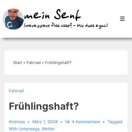
↓
Zum
Men
Inhalt
Start
»
Fahrrad
»
Frühlingshaft?
Fahrrad
Frühlingshaft?
Andreas
März 1, 2009
4 Kommentare
Tagged
With
Unterwegs
,
Wetter