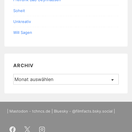
Soheit
Unkreativ
Will Sagen
ARCHIV
Archiv
|
Mastodon - tchncs.de
|
Bluesky - @filmfacts.bsky.social
|