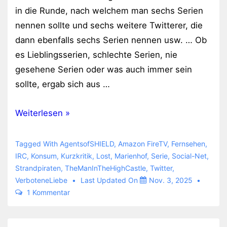
in die Runde, nach welchem man sechs Serien
nennen sollte und sechs weitere Twitterer, die
dann ebenfalls sechs Serien nennen usw. … Ob
es Lieblingsserien, schlechte Serien, nie
gesehene Serien oder was auch immer sein
sollte, ergab sich aus …
Fernsehserien
Weiterlesen »
Tagged With
AgentsofSHIELD
,
Amazon FireTV
,
Fernsehen
,
IRC
,
Konsum
,
Kurzkritik
,
Lost
,
Marienhof
,
Serie
,
Social-Net
,
Strandpiraten
,
TheManInTheHighCastle
,
Twitter
,
VerboteneLiebe
Last Updated On
Nov. 3, 2025
1 Kommentar