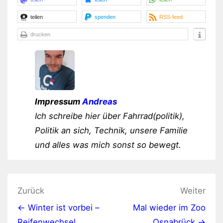
teilen
spenden
RSS-feed
drucken
Impressum
Andreas
Ich schreibe hier über Fahrrad(politik),
Politik an sich, Technik, unsere Familie
und alles was mich sonst so bewegt.
Beitragsnavigation
Zurück
Weiter
← Winter ist vorbei –
Mal wieder im Zoo
Reifenwechsel
Osnabrück →