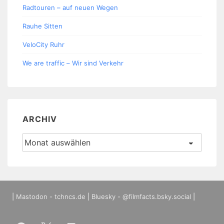
Radtouren – auf neuen Wegen
Rauhe Sitten
VeloCity Ruhr
We are traffic – Wir sind Verkehr
ARCHIV
Archiv
|
Mastodon - tchncs.de
|
Bluesky - @filmfacts.bsky.social
|