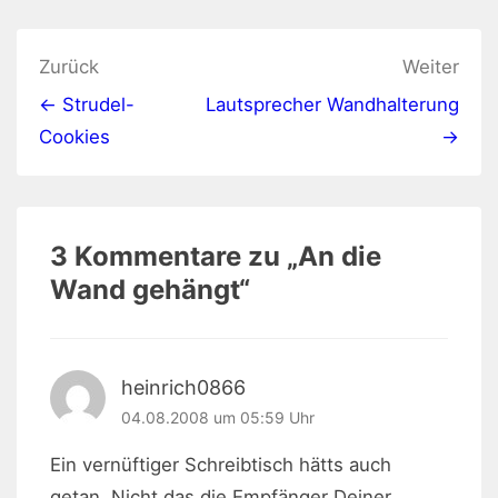
Beitragsnavigation
Zurück
Weiter
← Strudel-
Lautsprecher Wandhalterung
Cookies
→
3 Kommentare zu „
An die
Wand gehängt
“
heinrich0866
04.08.2008 um 05:59 Uhr
Ein vernüftiger Schreibtisch hätts auch
getan. Nicht das die Empfänger Deiner