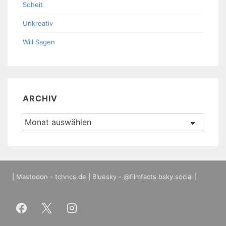
Soheit
Unkreativ
Will Sagen
ARCHIV
Archiv
|
Mastodon - tchncs.de
|
Bluesky - @filmfacts.bsky.social
|