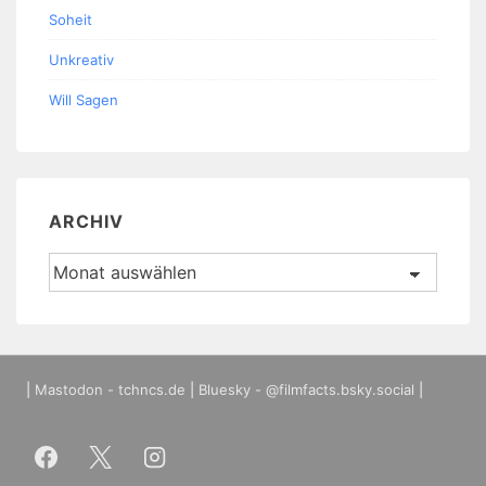
Soheit
Unkreativ
Will Sagen
ARCHIV
Archiv
|
Mastodon - tchncs.de
|
Bluesky - @filmfacts.bsky.social
|