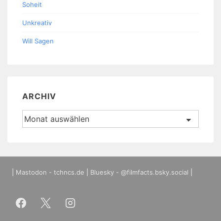
Soheit
Unkreativ
Will Sagen
ARCHIV
Archiv
|
Mastodon - tchncs.de
|
Bluesky - @filmfacts.bsky.social
|