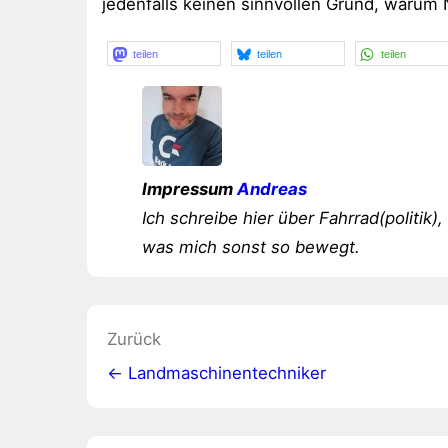
jedenfalls keinen sinnvollen Grund, warum 
teilen
teilen
teilen
Impressum
Andreas
Ich schreibe hier über Fahrrad(politik),
was mich sonst so bewegt.
Beitragsnavigation
Zurück
← Landmaschinentechniker