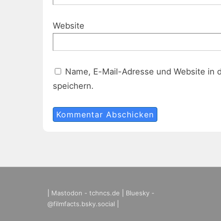
Website
Name, E-Mail-Adresse und Website in 
speichern.
|
Mastodon - tchncs.de
|
Bluesky -
@filmfacts.bsky.social
|